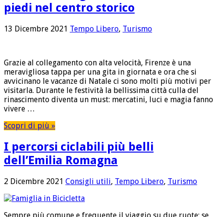
piedi nel centro storico
13 Dicembre 2021
Tempo Libero
,
Turismo
Grazie al collegamento con alta velocità, Firenze è una
meravigliosa tappa per una gita in giornata e ora che si
avvicinano le vacanze di Natale ci sono molti più motivi per
visitarla. Durante le festività la bellissima città culla del
rinascimento diventa un must: mercatini, luci e magia fanno
vivere …
Scopri di più »
I percorsi ciclabili più belli
dell’Emilia Romagna
2 Dicembre 2021
Consigli utili
,
Tempo Libero
,
Turismo
Sempre più comune e frequente il viaggio su due ruote; se