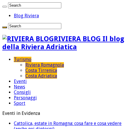
Blog Riviera
RIVIERA BLOG Il blog
della Riviera Adriatica
Turismo
Riviera Romagnola
Costa Tirrenica
Costa Adriatica
Eventi
News
Consigli
Personaggi
Sport
Eventi in Evidenza
Cattolica, estate in Romagna: cosa fare e cosa vedere
(anche nei dintorni)