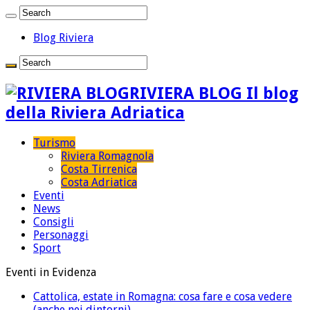
Blog Riviera
RIVIERA BLOG Il blog
della Riviera Adriatica
Turismo
Riviera Romagnola
Costa Tirrenica
Costa Adriatica
Eventi
News
Consigli
Personaggi
Sport
Eventi in Evidenza
Cattolica, estate in Romagna: cosa fare e cosa vedere
(anche nei dintorni)