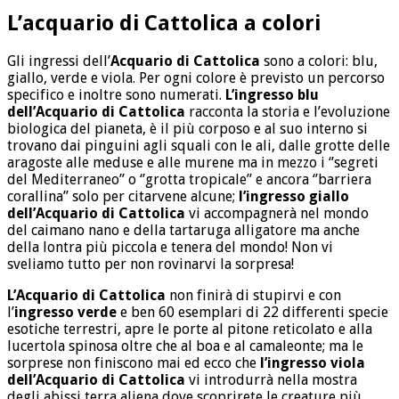
L’acquario di Cattolica a colori
Gli ingressi dell’
Acquario di Cattolica
sono a colori: blu,
giallo, verde e viola. Per ogni colore è previsto un percorso
specifico e inoltre sono numerati.
L’ingresso blu
dell’Acquario di Cattolica
racconta la storia e l’evoluzione
biologica del pianeta, è il più corposo e al suo interno si
trovano dai pinguini agli squali con le ali, dalle grotte delle
aragoste alle meduse e alle murene ma in mezzo i ‘’segreti
del Mediterraneo’’ o ‘’grotta tropicale’’ e ancora ‘’barriera
corallina’’ solo per citarvene alcune;
l’ingresso giallo
dell’Acquario di Cattolica
vi accompagnerà nel mondo
del caimano nano e della tartaruga alligatore ma anche
della lontra più piccola e tenera del mondo! Non vi
sveliamo tutto per non rovinarvi la sorpresa!
L’Acquario di Cattolica
non finirà di stupirvi e con
l’
ingresso verde
e ben 60 esemplari di 22 differenti specie
esotiche terrestri, apre le porte al pitone reticolato e alla
lucertola spinosa oltre che al boa e al camaleonte; ma le
sorprese non finiscono mai ed ecco che
l’ingresso viola
dell’Acquario di Cattolica
vi introdurrà nella mostra
degli abissi terra aliena dove scoprirete le creature più