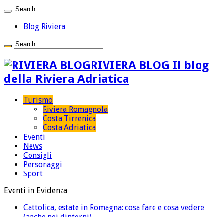
Blog Riviera
RIVIERA BLOG Il blog
della Riviera Adriatica
Turismo
Riviera Romagnola
Costa Tirrenica
Costa Adriatica
Eventi
News
Consigli
Personaggi
Sport
Eventi in Evidenza
Cattolica, estate in Romagna: cosa fare e cosa vedere
(anche nei dintorni)