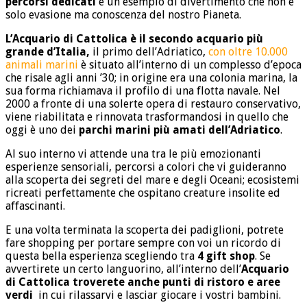
percorsi dedicati
è un esempio di divertimento che non è
solo evasione ma conoscenza del nostro Pianeta.
L’Acquario di Cattolica è il secondo acquario più
grande d’Italia,
il primo dell’Adriatico,
con oltre 10.000
animali marini
è situato all’interno di un complesso d’epoca
che risale agli anni ’30; in origine era una colonia marina, la
sua forma richiamava il profilo di una flotta navale. Nel
2000 a fronte di una solerte opera di restauro conservativo,
viene riabilitata e rinnovata trasformandosi in quello che
oggi è uno dei
parchi marini più amati dell’Adriatico
.
Al suo interno vi attende una tra le più emozionanti
esperienze sensoriali, percorsi a colori che vi guideranno
alla scoperta dei segreti del mare e degli Oceani; ecosistemi
ricreati perfettamente che ospitano creature insolite ed
affascinanti.
E una volta terminata la scoperta dei padiglioni, potrete
fare shopping per portare sempre con voi un ricordo di
questa bella esperienza scegliendo tra
4 gift shop
. Se
avvertirete un certo languorino, all’interno dell’
Acquario
di Cattolica troverete anche punti di ristoro e aree
verdi
in cui rilassarvi e lasciar giocare i vostri bambini.