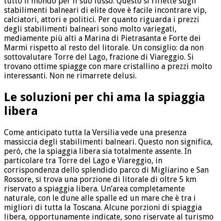
tutto il mondo per il suo lusso. Questo si riflette sugli
stabilimenti balneari di elite dove è facile incontrare vip,
calciatori, attori e politici. Per quanto riguarda i prezzi
degli stabilimenti balneari sono molto variegati,
mediamente più alti a Marina di Pietrasanta e Forte dei
Marmi rispetto al resto del litorale. Un consiglio: da non
sottovalutare Torre del Lago, frazione di Viareggio. Si
trovano ottime spiagge con mare cristallino a prezzi molto
interessanti. Non ne rimarrete delusi.
Le soluzioni per chi ama la spiaggia
libera
Come anticipato tutta la Versilia vede una presenza
massiccia degli stabilimenti balneari. Questo non significa,
però, che la spiaggia libera sia totalmente assente. In
particolare tra Torre del Lago e Viareggio, in
corrispondenza dello splendido parco di Migliarino e San
Rossore, si trova una porzione di litorale di oltre 5 km
riservato a spiaggia libera. Un’area completamente
naturale, con le dune alle spalle ed un mare che è tra i
migliori di tutta la Toscana. Alcune porzioni di spiaggia
libera, opportunamente indicate, sono riservate al turismo