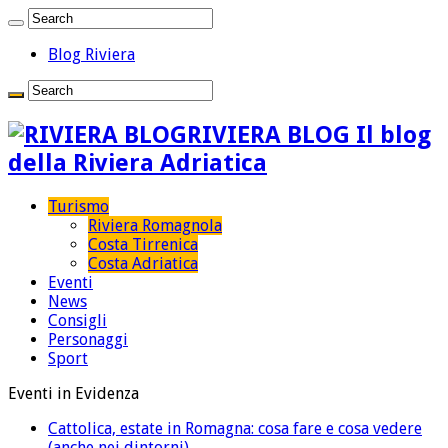
Blog Riviera
RIVIERA BLOG Il blog
della Riviera Adriatica
Turismo
Riviera Romagnola
Costa Tirrenica
Costa Adriatica
Eventi
News
Consigli
Personaggi
Sport
Eventi in Evidenza
Cattolica, estate in Romagna: cosa fare e cosa vedere
(anche nei dintorni)