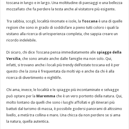
toscana in lungo e in largo. Una moltitudine di paesaggi e una bellezza
mozzafiato che fa perdere la testa anche al visitatore più esigente.
Tra sabbia, scogli, località rinomate e isole, la
Toscana
è una di quelle
regioni che sono in grado di soddisfare a pieno tutti coloro i quali la
visitano alla ricerca di un’esperienza completa, che sappia creare un
ricordo indelebile.
Di sicuro, chi dice Toscana pensa immediatamente alle
spiagge della
Versilia
, che sono amate anche dalle famiglie ma non solo. Qui,
infatti, si trovano anche i locali più trendy dell’estate toscana ed è per
questo che la zona è frequentata da molti vip e anche da chi è alla
ricerca di divertimento e nightlife.
Chi ama, invece, le località e le spiagge più incontaminate e selvagge
può optare per la
Maremma
che è un vero portento della natura. Qui,
molto lontano da quelli che sono i luoghi affollati e gli itinerari più
battuti dal turismo di massa, è possibile godersi panorami di altissimo
livello, a metà tra collina e mare. Una chicca da non perdere se si ama
la natura, quella autentica.