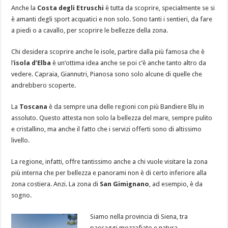
Anche la
Costa degli Etruschi
è tutta da scoprire, specialmente se si
è amanti degli sport acquatici e non solo. Sono tanti i sentieri, da fare
a piedi o a cavallo, per scoprire le bellezze della zona.
Chi desidera scoprire anche le isole, partire dalla più famosa che è
l’
isola d’Elba
è un’ottima idea anche se poi c’è anche tanto altro da
vedere. Capraia, Giannutri, Pianosa sono solo alcune di quelle che
andrebbero scoperte.
La
Toscana
è da sempre una delle regioni con più Bandiere Blu
in
assoluto. Questo attesta non solo la bellezza del mare, sempre pulito
e cristallino, ma anche il fatto che i servizi offerti sono di altissimo
livello.
La regione, infatti, offre tantissimo anche a chi vuole visitare la zona
più interna che per bellezza e panorami non è di certo inferiore alla
zona costiera. Anzi. La zona di
San Gimignano
, ad esempio, è da
sogno.
Siamo nella provincia di Siena, tra
paesaggi mozzafiato e natura