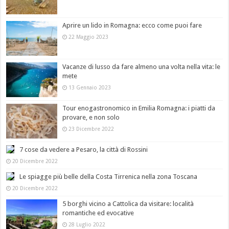
Aprire un lido in Romagna: ecco come puoi fare
22 Maggio 2023
Vacanze di lusso da fare almeno una volta nella vita: le
mete
13 Gennaio 2023
Tour enogastronomico in Emilia Romagna: i piatti da
provare, e non solo
23 Dicembre 2022
7 cose da vedere a Pesaro, la città di Rossini
20 Dicembre 2022
Le spiagge più belle della Costa Tirrenica nella zona Toscana
20 Dicembre 2022
5 borghi vicino a Cattolica da visitare: località
romantiche ed evocative
28 Luglio 2022