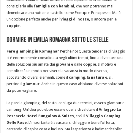
consigliarla alle
famiglie con bambini
, che non potranno mai
dimenticare una notte nel castello come Principi e Principesse. Ma è
un’opzione perfetta anche per i
viaggi di nozze
, o ancora per le
coppie
.
Dormire in Emilia Romagna sotto le stelle
Fare glamping in Romagna
? Perché no! Questa tendenza di viaggio
si è enormemente consolidata negli ultimi tempi, fino a diventare una
delle soluzioni più amate dai
giovani
e dalle
coppie
. Il motivo è
semplice: è un modo per vivere la vacanza in modo diverso,
accostando diversi elementi, come il
camping
, la
natura
e, sì,
persino il
glamour
. Anche in questo caso abbiamo diverse soluzioni
da poter vagliare.
La parola glamping, del resto, coniuga due termini, ovvero glamour e
camping. Un’idea potrebbe essere quella di valutare il
Villaggio La
Pescaccia
Hotel Bungalow &
Suites
, così il
Villaggio Camping
Delle Rose
. L’importante è assicurarsi di leggere bene l’offerta,
cercando di capire cosa è incluso. Ma l’esperienza è indimenticabile: