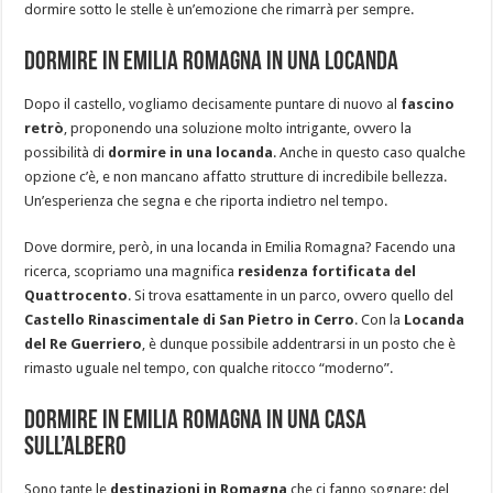
dormire sotto le stelle è un’emozione che rimarrà per sempre.
Dormire in Emilia Romagna in una locanda
Dopo il castello, vogliamo decisamente puntare di nuovo al
fascino
retrò
, proponendo una soluzione molto intrigante, ovvero la
possibilità di
dormire in una locanda
. Anche in questo caso qualche
opzione c’è, e non mancano affatto strutture di incredibile bellezza.
Un’esperienza che segna e che riporta indietro nel tempo.
Dove dormire, però, in una locanda in Emilia Romagna? Facendo una
ricerca, scopriamo una magnifica
residenza fortificata del
Quattrocento
. Si trova esattamente in un parco, ovvero quello del
Castello Rinascimentale di San Pietro in Cerro
. Con la
Locanda
del Re Guerriero
, è dunque possibile addentrarsi in un posto che è
rimasto uguale nel tempo, con qualche ritocco “moderno”.
Dormire in Emilia Romagna in una casa
sull’albero
Sono tante le
destinazioni in Romagna
che ci fanno sognare: del