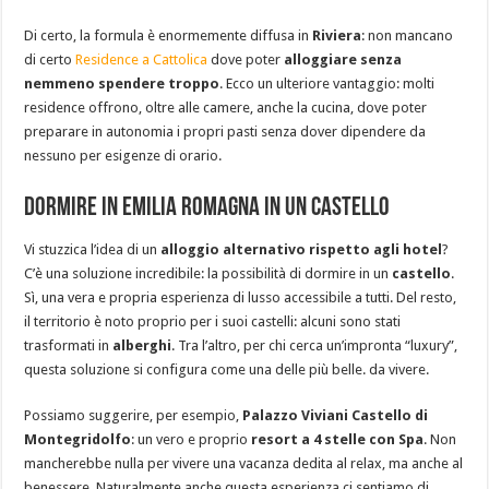
Di certo, la formula è enormemente diffusa in
Riviera
: non mancano
di certo
Residence a Cattolica
dove poter
alloggiare senza
nemmeno spendere troppo
. Ecco un ulteriore vantaggio: molti
residence offrono, oltre alle camere, anche la cucina, dove poter
preparare in autonomia i propri pasti senza dover dipendere da
nessuno per esigenze di orario.
Dormire in Emilia Romagna in un castello
Vi stuzzica l’idea di un
alloggio alternativo rispetto agli hotel
?
C’è una soluzione incredibile: la possibilità di dormire in un
castello
.
Sì, una vera e propria esperienza di lusso accessibile a tutti. Del resto,
il territorio è noto proprio per i suoi castelli: alcuni sono stati
trasformati in
alberghi
. Tra l’altro, per chi cerca un’impronta “luxury”,
questa soluzione si configura come una delle più belle. da vivere.
Possiamo suggerire, per esempio,
Palazzo Viviani Castello di
Montegridolfo
: un vero e proprio
resort a 4 stelle con Spa
. Non
mancherebbe nulla per vivere una vacanza dedita al relax, ma anche al
benessere. Naturalmente anche questa esperienza ci sentiamo di