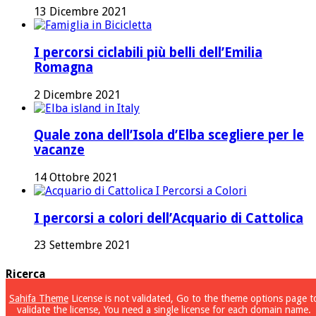
13 Dicembre 2021
I percorsi ciclabili più belli dell’Emilia
Romagna
2 Dicembre 2021
Quale zona dell’Isola d’Elba scegliere per le
vacanze
14 Ottobre 2021
I percorsi a colori dell’Acquario di Cattolica
23 Settembre 2021
Ricerca
Sahifa Theme
License is not validated, Go to the theme options page t
Ricerca
validate the license, You need a single license for each domain name.
per: