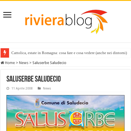
Cattolica, estate in Romagna: cosa fare e cosa vedere (anche nei dintorni)
Home
>
News
>
Saluserbe Saludecio
Saluserbe Saludecio
11 Aprile 2008
News