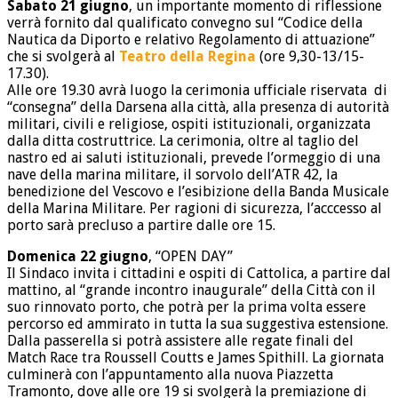
Sabato 21 giugno
, un importante momento di riflessione
verrà fornito dal qualificato convegno sul “Codice della
Nautica da Diporto e relativo Regolamento di attuazione”
che si svolgerà al
Teatro della Regina
(ore 9,30-13/15-
17.30).
Alle ore 19.30 avrà luogo la cerimonia ufficiale riservata di
“consegna” della Darsena alla città, alla presenza di autorità
militari, civili e religiose, ospiti istituzionali, organizzata
dalla ditta costruttrice. La cerimonia, oltre al taglio del
nastro ed ai saluti istituzionali, prevede l’ormeggio di una
nave della marina militare, il sorvolo dell’ATR 42, la
benedizione del Vescovo e l’esibizione della Banda Musicale
della Marina Militare. Per ragioni di sicurezza, l’acccesso al
porto sarà precluso a partire dalle ore 15.
Domenica 22 giugno
, “OPEN DAY”
Il Sindaco invita i cittadini e ospiti di Cattolica, a partire dal
mattino, al “grande incontro inaugurale” della Città con il
suo rinnovato porto, che potrà per la prima volta essere
percorso ed ammirato in tutta la sua suggestiva estensione.
Dalla passerella si potrà assistere alle regate finali del
Match Race tra Roussell Coutts e James Spithill. La giornata
culminerà con l’appuntamento alla nuova Piazzetta
Tramonto, dove alle ore 19 si svolgerà la premiazione di