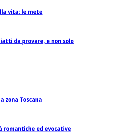
la vita: le mete
atti da provare, e non solo
lla zona Toscana
ità romantiche ed evocative