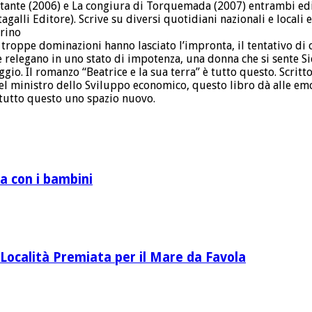
ilitante (2006) e La congiura di Torquemada (2007) entrambi edi
agalli Editore). Scrive su diversi quotidiani nazionali e local
arino
e troppe dominazioni hanno lasciato l’impronta, il tentativo di 
relegano in uno stato di impotenza, una donna che si sente Sic
o. Il romanzo “Beatrice e la sua terra” è tutto questo. Scritt
 ministro dello Sviluppo economico, questo libro dà alle emoz
a tutto questo uno spazio nuovo.
a con i bambini
Località Premiata per il Mare da Favola