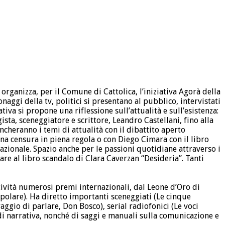
rganizza, per il Comune di Cattolica, l’iniziativa Agorà della
onaggi della tv, politici si presentano al pubblico, intervistati
ativa si propone una riflessione sull’attualità e sull’esistenza:
ista, sceneggiatore e scrittore, Leandro Castellani, fino alla
ncheranno i temi di attualità con il dibattito aperto
una censura in piena regola o con Diego Cimara con il libro
nazionale. Spazio anche per le passioni quotidiane attraverso i
vare al libro scandalo di Clara Caverzan “Desideria”. Tanti
tività numerosi premi internazionali, dal Leone d’Oro di
opolare). Ha diretto importanti sceneggiati (Le cinque
raggio di parlare, Don Bosco), serial radiofonici (Le voci
e di narrativa, nonché di saggi e manuali sulla comunicazione e