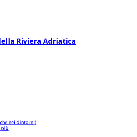
ella Riviera Adriatica
che nei dintorni)
n più