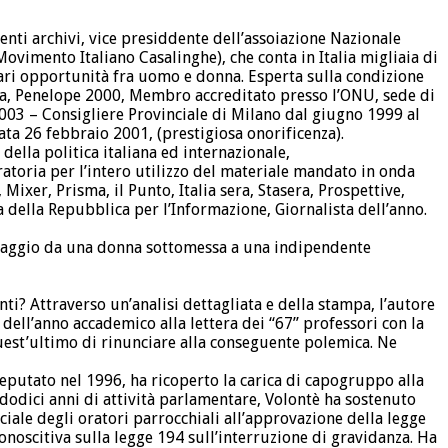
i archivi, vice presiddente dell’assoiazione Nazionale
vimento Italiano Casalinghe), che conta in Italia migliaia di
 pari opportunità fra uomo e donna. Esperta sulla condizione
nna, Penelope 2000, Membro accreditato presso l’ONU, sede di
03 – Consigliere Provinciale di Milano dal giugno 1999 al
ta 26 febbraio 2001, (prestigiosa onorificenza).
ella politica italiana ed internazionale,
atoria per l’intero utilizzo del materiale mandato in onda
Mixer, Prisma, il Punto, Italia sera, Stasera, Prospettive,
 della Repubblica per l’Informazione, Giornalista dell’anno.
passaggio da una donna sottomessa a una indipendente
nti? Attraverso un’analisi dettagliata e della stampa, l’autore
dell’anno accademico alla lettera dei “67” professori con la
quest’ultimo di rinunciare alla conseguente polemica. Ne
 deputato nel 1996, ha ricoperto la carica di capogruppo alla
odici anni di attività parlamentare, Volontè ha sostenuto
ciale degli oratori parrocchiali all’approvazione della legge
onoscitiva sulla legge 194 sull’interruzione di gravidanza. Ha