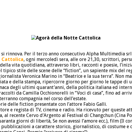
 rinnova. Per il terzo anno consecutivo Alpha Multimedia srl o
i Cattolica
, ogni mercoledì sera, alle ore 21,30, scrittori, pers
della vita quotidiana, attraverso libri, racconti e poesie, l’inizi
tipico stile delle scene delle “fiction”, un sapiente mix del reg
iornalista Veronica Marino in “Beatrice e la sua terra”. Non ma
liata e della stampa, ripercorre giorno per giorno le tappe di 
aca degli ultimi quarant’anni, della politica italiana ed inter
accolti da Camilla Occhionorelli in “Voci di casa”, fino ad arri
terranno compagnia nel corso dell’estate.
rie delle fiction presentate con l’attore Fabio Galli.
tore e regista di TV, cinema e radio. Ha ricevuto per queste at
a, al recente Cervo d’Argento al Festival di Changchun (Cina P
ranta giorni di libertà, Se non avessi l’amore ecc.), film (Il co
lte pubblicazioni a carattere storico, giornalistico, di costume 