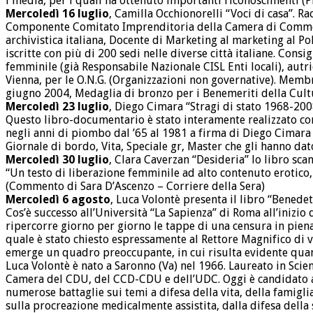
i media, per i quali ha ottenuto importanti riconoscimenti (P
Mercoledì 16 luglio
, Camilla Occhionorelli “Voci di casa”. R
Componente Comitato Imprenditoria della Camera di Commerci
archivistica italiana, Docente di Marketing al marketing al P
iscritte con più di 200 sedi nelle diverse città italiane. Con
femminile (già Responsabile Nazionale CISL Enti locali), aut
Vienna, per le O.N.G. (Organizzazioni non governative). Mem
giugno 2004, Medaglia di bronzo per i Benemeriti della Cultu
Mercoledì 23 luglio
, Diego Cimara “Stragi di stato 1968-2008
Questo libro-documentario è stato interamente realizzato con 
negli anni di piombo dal ’65 al 1981 a firma di Diego Cimara tr
Giornale di bordo, Vita, Speciale gr, Master che gli hanno da
Mercoledì 30 luglio
, Clara Caverzan “Desideria” lo libro sca
“Un testo di liberazione femminile ad alto contenuto erotico,
(Commento di Sara D’Ascenzo – Corriere della Sera)
Mercoledì 6 agosto
, Luca Volontè presenta il libro “Benede
Cos’è successo all’Università “La Sapienza” di Roma all’inizio
ripercorre giorno per giorno le tappe di una censura in piena 
quale è stato chiesto espressamente al Rettore Magnifico di v
emerge un quadro preoccupante, in cui risulta evidente quanto s
Luca Volontè è nato a Saronno (Va) nel 1966. Laureato in Scien
Camera del CDU, del CCD-CDU e dell’UDC. Oggi è candidato all
numerose battaglie sui temi a difesa della vita, della famigli
sulla procreazione medicalmente assistita, dalla difesa della