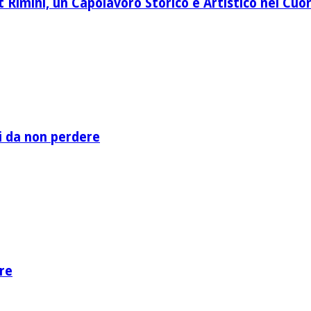
Rimini, un Capolavoro Storico e Artistico nel Cuor
li da non perdere
re