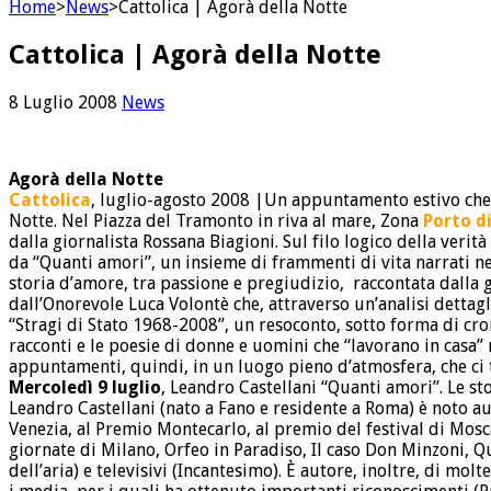
Home
>
News
>
Cattolica | Agorà della Notte
Cattolica | Agorà della Notte
8 Luglio 2008
News
Agorà della Notte
Cattolica
, luglio-agosto 2008 |Un appuntamento estivo che si
Notte. Nel Piazza del Tramonto in riva al mare, Zona
Porto d
dalla giornalista Rossana Biagioni. Sul filo logico della verità 
da “Quanti amori”, un insieme di frammenti di vita narrati nel 
storia d’amore, tra passione e pregiudizio, raccontata dalla g
dall’Onorevole Luca Volontè che, attraverso un’analisi dettag
“Stragi di Stato 1968-2008”, un resoconto, sotto forma di cron
racconti e le poesie di donne e uomini che “lavorano in casa” r
appuntamenti, quindi, in un luogo pieno d’atmosfera, che ci 
Mercoledì 9 luglio
, Leandro Castellani “Quanti amori”. Le sto
Leandro Castellani (nato a Fano e residente a Roma) è noto au
Venezia, al Premio Montecarlo, al premio del festival di Mosc
giornate di Milano, Orfeo in Paradiso, Il caso Don Minzoni, Qua
dell’aria) e televisivi (Incantesimo). È autore, inoltre, di mo