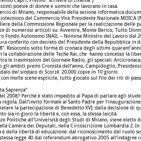
remio Capri, Premio “scrivere di cinema”).
acconti poesie di donne e uomini che lavorano in casa.
o di Milano, responsabile della sezione informatica document
oliotecnioco del Commercio Vice Presidente Nazionale MOICA (Mo
sigliere della Commissione Regionale per la realizzazione delle
rice di numerosi articoli su: Avvenire, Monte Berico, Tutto Do
bro Fondo Autonomo INAIL – Nomina Ministro del Lavoro dal 20
ra conferito con decreto del Presidente della Repubblica in da
”. Resoconto sotto forma di cronaca degli ultimi quarant’anni d
la collaborazione delle Teche Rai, che hanno concesso la liber
a le trasmissioni del Giornale Radio, gli speciali: Arcicronaca, 
to gli ambiti premi Cronista dell’anno, Campidoglio, Presidenza
ndalo del sindaco di Scorzè. 20.000 copie in 10 giorni.
 con molte scene esplicite, tutto giocato sul filo dei riti di 
tta Sapienza”
 del 2008? Perché è stato impedito al Papa di parlare agli stude
regola. Dall’invito formale al Santo Padre per l’inaugurazione 
ietare la partecipazione di Benedetto XVI; dalla decisione di 
ia in gioco la libertà e, con essa, la stessa laicità.
ze Politiche all’Università degli Studi di Milano, viene eletto
a Camera dei Deputati, nella Circoscrizione Lombardia 2. In d
a e della libertà di educazione: dal riconoscimento del ruolo so
 stessa legge 40 dal referendum abrogativo 2005 all’indagine c