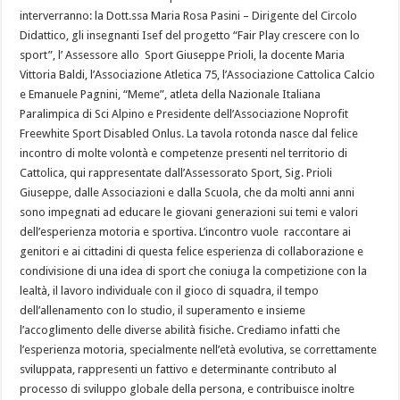
interverranno: la Dott.ssa Maria Rosa Pasini – Dirigente del Circolo
Didattico, gli insegnanti Isef del progetto “Fair Play crescere con lo
sport”, l’ Assessore allo Sport Giuseppe Prioli, la docente Maria
Vittoria Baldi, l’Associazione Atletica 75, l’Associazione Cattolica Calcio
e Emanuele Pagnini, “Meme”, atleta della Nazionale Italiana
Paralimpica di Sci Alpino e Presidente dell’Associazione Noprofit
Freewhite Sport Disabled Onlus. La tavola rotonda nasce dal felice
incontro di molte volontà e competenze presenti nel territorio di
Cattolica, qui rappresentate dall’Assessorato Sport, Sig. Prioli
Giuseppe, dalle Associazioni e dalla Scuola, che da molti anni anni
sono impegnati ad educare le giovani generazioni sui temi e valori
dell’esperienza motoria e sportiva. L’incontro vuole raccontare ai
genitori e ai cittadini di questa felice esperienza di collaborazione e
condivisione di una idea di sport che coniuga la competizione con la
lealtà, il lavoro individuale con il gioco di squadra, il tempo
dell’allenamento con lo studio, il superamento e insieme
l’accoglimento delle diverse abilità fisiche. Crediamo infatti che
l’esperienza motoria, specialmente nell’età evolutiva, se correttamente
sviluppata, rappresenti un fattivo e determinante contributo al
processo di sviluppo globale della persona, e contribuisce inoltre