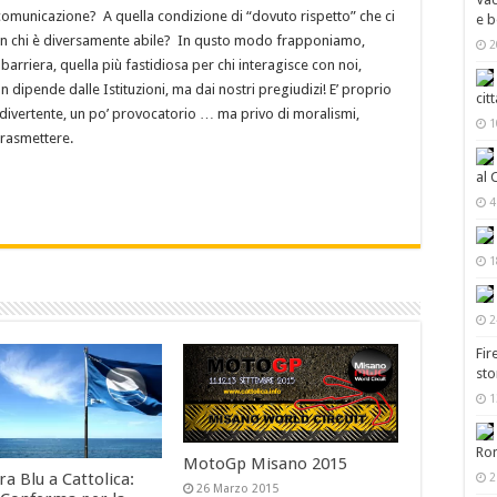
 comunicazione? A quella condizione di “dovuto rispetto” che ci
e b
on chi è diversamente abile? In qusto modo frapponiamo,
2
rriera, quella più fastidiosa per chi interagisce con noi,
n dipende dalle Istituzioni, ma dai nostri pregiudizi! E’ proprio
cit
divertente, un po’ provocatorio … ma privo di moralismi,
1
trasmettere.
al 
4
1
2
Fir
sto
1
Ro
MotoGp Misano 2015
a Blu a Cattolica:
2
26 Marzo 2015