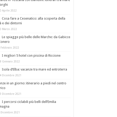
orghi
0 Aprile 2022
Cosa fare a Cesenatico: alla scoperta della
tà e dei dintorni
0 Marzo 2022
Le spiagge più belle delle Marche: da Gabicce
Conero
 Febbraio 2022
I migliori 5 hotel con piscina di Riccione
8 Gennaio 2022
Isola d’Elba: vacanze tra mare ed entroterra
4 Dicembre 2021
enze in un giorno: itinerario a piedi nel centro
rico
3 Dicembre 2021
I percorsi ciclabili più belli dell’Emilia
magna
 Dicembre 2021