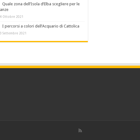
Quale zona dell’Isola d’Elba scegliere per le
canze
4 Ottobre 2021
I percorsi a colori dell’Acquario di Cattolica
3 Settembre 2021