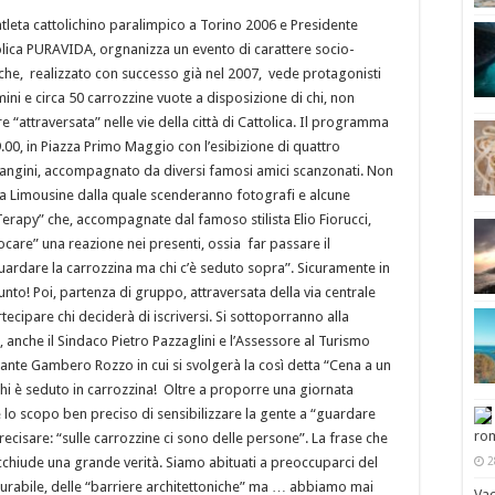
atleta cattolichino paralimpico a Torino 2006 e Presidente
tolica PURAVIDA, orgnanizza un evento di carattere socio-
che, realizzato con successo già nel 2007, vede protagonisti
mini e circa 50 carrozzine vuote a disposizione di chi, non
e “attraversata” nelle vie della città di Cattolica. Il programma
9.00, in Piazza Primo Maggio con l’esibizione di quattro
angini, accompagnato da diversi famosi amici scanzonati. Non
na Limousine dalla quale scenderanno fotografi e alcune
Terapy” che, accompagnate dal famoso stilista Elio Fiorucci,
care” una reazione nei presenti, ossia far passare il
rdare la carrozzina ma chi c’è seduto sopra”. Sicuramente in
unto! Poi, partenza di gruppo, attraversata della via centrale
rtecipare chi deciderà di iscriversi. Si sottoporranno alla
, anche il Sindaco Pietro Pazzaglini e l’Assessore al Turismo
orante Gambero Rozzo in cui si svolgerà la così detta “Cena a un
 chi è seduto in carrozzina! Oltre a proporre una giornata
one lo scopo ben preciso di sensibilizzare la gente a “guardare
rom
recisare: “sulle carrozzine ci sono delle persone”. La frase che
2
chiude una grande verità. Siamo abituati a preoccuparci del
rabile, delle “barriere architettoniche” ma … abbiamo mai
Vac