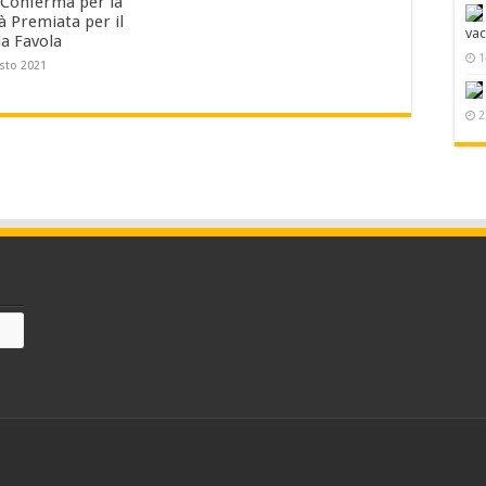
Conferma per la
à Premiata per il
va
a Favola
1
sto 2021
2