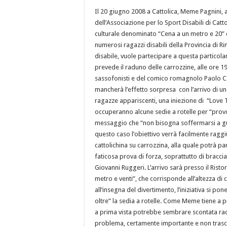
Il 20 giugno 2008 a Cattolica, Meme Pagnini, 
dell’Associazione per lo Sport Disabili di Cat
culturale denominato “Cena a un metro e 20” 
numerosi ragazzi disabili della Provincia di Ri
disabile, vuole partecipare a questa particolar
prevede il raduno delle carrozzine, alle ore 1
sassofonisti e del comico romagnolo Paolo C
mancherà l’effetto sorpresa con l’arrivo di u
ragazze appariscenti, una iniezione di “Love 
occuperanno alcune sedie a rotelle per “provo
messaggio che “non bisogna soffermarsi a gua
questo caso l’obiettivo verrà facilmente raggi
cattolichina su carrozzina, alla quale potrà pa
faticosa prova di forza, soprattutto di braccia
Giovanni Ruggeri. L’arrivo sarà presso il Rist
metro e venti”, che corrisponde all’altezza di
all’insegna del divertimento, l’iniziativa si p
oltre” la sedia a rotelle. Come Meme tiene a p
a prima vista potrebbe sembrare scontata rac
problema, certamente importante e non trascu