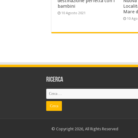
destinazione perfetta con i
Nuova 
bambini
Localit
Mare d
10 Agosto 2021
10 Ago
Ricerca
© Copyright 2026, All Rights Reserved