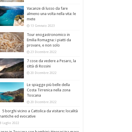
Vacanze di lusso da fare
almeno una volta nella vita: le
mete
13 Gennaio 2023
Tour enogastronomico in
Emilia Romagna: i piatti da
provare, e non solo
23 Dicembre 2022
7 cose da vedere a Pesaro, la
città di Rossini
20 Dicembre 2022
Le spiagge più belle della
Costa Tirrenica nella zona
Toscana
20 Dicembre 2022
5 borghi vicino a Cattolica da visitare: località
antiche ed evocative
8 Luglio 2022
anze in Toscana con bambini: itinerari tra mare