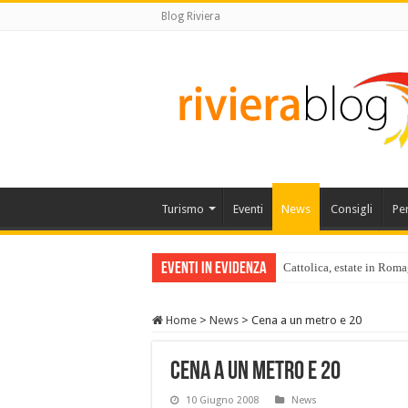
Blog Riviera
Turismo
Eventi
News
Consigli
Pe
Eventi in Evidenza
Cattolica, estate in Roma
Home
>
News
>
Cena a un metro e 20
Cena a un metro e 20
10 Giugno 2008
News