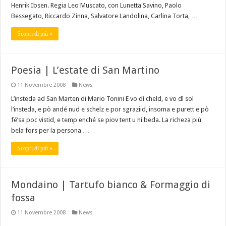
Henrik Ibsen. Regia Leo Muscato, con Lunetta Savino, Paolo
Bessegato, Riccardo Zinna, Salvatore Landolina, Carlina Torta, …
Scopri di più »
Poesia | L’estate di San Martino
11 Novembre 2008
News
L’insteda ad San Marten di Mario Tonini E vo dì cheld, e vo dì sol
l’insteda, e pò andé nud e schelz e por sgraziid, insoma e purett e pò
fé’sa poc vistid, e temp enché se piov tent u ni beda. La richeza più
bela fors per la persona …
Scopri di più »
Mondaino | Tartufo bianco & Formaggio di
fossa
11 Novembre 2008
News