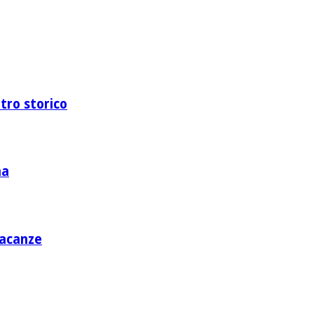
ntro storico
na
vacanze