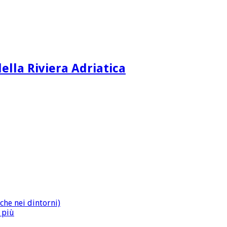
ella Riviera Adriatica
che nei dintorni)
n più