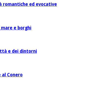
ità romantiche ed evocative
a mare e borghi
ttà e dei dintorni
e al Conero