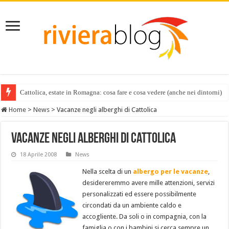
Cattolica, estate in Romagna: cosa fare e cosa vedere (anche nei dintorni)
Home
>
News
>
Vacanze negli alberghi di Cattolica
Vacanze negli alberghi di Cattolica
18 Aprile 2008
News
Nella scelta di un
albergo per le vacanze
,
desidereremmo avere mille attenzioni, servizi
personalizzati ed essere possibilmente
circondati da un ambiente caldo e
accogliente. Da soli o in compagnia, con la
famiglia o con i bambini si cerca sempre un