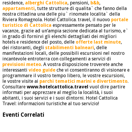
residence,
alberghi Cattolica
, pensioni,
b&b
,
appartamenti
, tutte strutture di qualita` che fanno della
nostra cittadina una delle piu` rinomate localita` della
Riviera Romagnola. Hotel Cattolica. travel, il nuovo
portale
turistico di Cattolica
espressamente pensato per le
vacanze, grazie ad un’ampia sezione dedicata al turismo, e`
in grado di fornirvi gli elenchi dettagliati dei migliori
hotels e residence del posto, delle
offerte last minute
,
dei ristoranti, degli
stabilimenti balneari
, delle
manifestazioni locali, delle possibili escursioni nel nostro
incantevole entroterra con collegamenti a servizi di
previsioni meteo
. A vostra disposizione troverete anche
interessanti
video guide
che vi consentiranno di visionare e
programmare il vostro tempo libero, le vostre escursioni,
le vostre visite ai
parchi tematici marini e divertimento
.
Consultare
www.hotelcattolica.travel
vuol dire partire
informati per apprezzare al meglio la località, i suoi
abitanti, i suoi servizi e i suoi dintorni. Hotel Cattolica
Travel: informazioni turistiche al tuo servizio!
Eventi Correlati