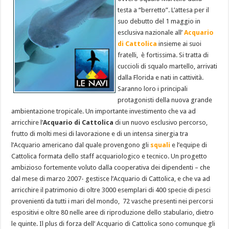
testa a “berretto”. L’attesa per il
suo debutto del 1 maggio in
esclusiva nazionale all’
Acquario
di Cattolica
insieme ai suoi
fratelli, è fortissima. Si tratta di
cuccioli di squalo martello, arrivati
dalla Florida e nati in cattività.
Saranno loro i principali
protagonisti della nuova grande
ambientazione tropicale. Un importante investimento che va ad
arricchire l’
Acquario di Cattolica
di un nuovo esclusivo percorso,
frutto di molti mesi di lavorazione e di un intensa sinergia tra
l’Acquario americano dal quale provengono gli
squali
e l’equipe di
Cattolica formata dello staff acquariologico e tecnico. Un progetto
ambizioso fortemente voluto dalla cooperativa dei dipendenti – che
dal mese di marzo 2007- gestisce l’Acquario di Cattolica, e che va ad
arricchire il patrimonio di oltre 3000 esemplari di 400 specie di pesci
provenienti da tutti i mari del mondo, 72 vasche presenti nei percorsi
espositivi e oltre 80 nelle aree di riproduzione dello stabulario, dietro
le quinte. Il plus di forza dell’ Acquario di Cattolica sono comunque gli