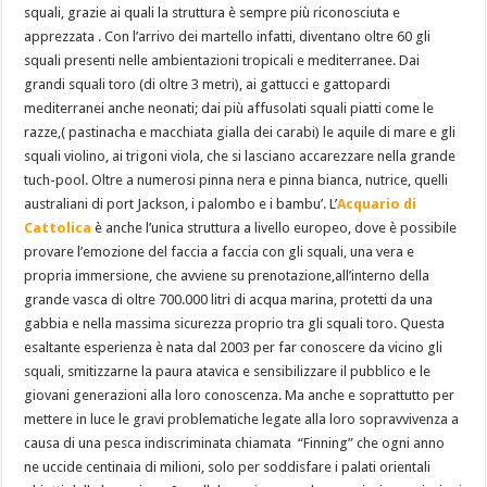
squali, grazie ai quali la struttura è sempre più riconosciuta e
apprezzata . Con l’arrivo dei martello infatti, diventano oltre 60 gli
squali presenti nelle ambientazioni tropicali e mediterranee. Dai
grandi squali toro (di oltre 3 metri), ai gattucci e gattopardi
mediterranei anche neonati; dai più affusolati squali piatti come le
razze,( pastinacha e macchiata gialla dei carabi) le aquile di mare e gli
squali violino, ai trigoni viola, che si lasciano accarezzare nella grande
tuch-pool. Oltre a numerosi pinna nera e pinna bianca, nutrice, quelli
australiani di port Jackson, i palombo e i bambu’. L’
Acquario di
Cattolica
è anche l’unica struttura a livello europeo, dove è possibile
provare l’emozione del faccia a faccia con gli squali, una vera e
propria immersione, che avviene su prenotazione,all’interno della
grande vasca di oltre 700.000 litri di acqua marina, protetti da una
gabbia e nella massima sicurezza proprio tra gli squali toro. Questa
esaltante esperienza è nata dal 2003 per far conoscere da vicino gli
squali, smitizzarne la paura atavica e sensibilizzare il pubblico e le
giovani generazioni alla loro conoscenza. Ma anche e soprattutto per
mettere in luce le gravi problematiche legate alla loro sopravvivenza a
causa di una pesca indiscriminata chiamata “Finning” che ogni anno
ne uccide centinaia di milioni, solo per soddisfare i palati orientali