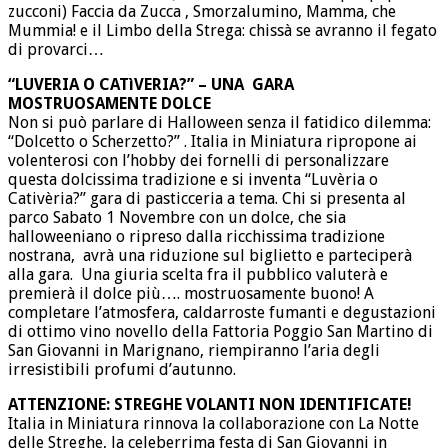
zucconi) Faccia da Zucca , Smorzalumino, Mamma, che
Mummia! e il Limbo della Strega: chissà se avranno il fegato
di provarci…
“LUVERIA O CATìVERIA?” – UNA GARA
MOSTRUOSAMENTE DOLCE
Non si può parlare di Halloween senza il fatidico dilemma:
“Dolcetto o Scherzetto?” . Italia in Miniatura ripropone ai
volenterosi con l’hobby dei fornelli di personalizzare
questa dolcissima tradizione e si inventa “Luvèria o
Cativèria?” gara di pasticceria a tema. Chi si presenta al
parco Sabato 1 Novembre con un dolce, che sia
halloweeniano o ripreso dalla ricchissima tradizione
nostrana, avrà una riduzione sul biglietto e parteciperà
alla gara. Una giuria scelta fra il pubblico valuterà e
premierà il dolce più…. mostruosamente buono! A
completare l’atmosfera, caldarroste fumanti e degustazioni
di ottimo vino novello della Fattoria Poggio San Martino di
San Giovanni in Marignano, riempiranno l’aria degli
irresistibili profumi d’autunno.
ATTENZIONE: STREGHE VOLANTI NON IDENTIFICATE!
Italia in Miniatura rinnova la collaborazione con La Notte
delle Streghe, la celeberrima festa di San Giovanni in