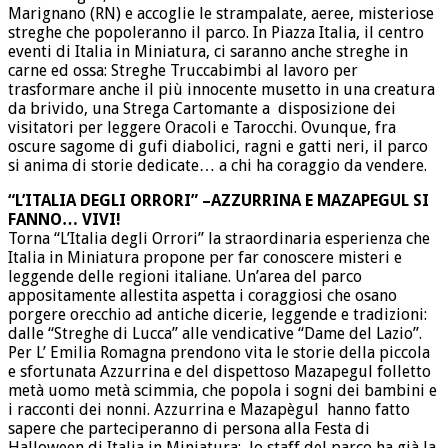
Marignano (RN) e accoglie le strampalate, aeree, misteriose
streghe che popoleranno il parco. In Piazza Italia, il centro
eventi di Italia in Miniatura, ci saranno anche streghe in
carne ed ossa: Streghe Truccabimbi al lavoro per
trasformare anche il più innocente musetto in una creatura
da brivido, una Strega Cartomante a disposizione dei
visitatori per leggere Oracoli e Tarocchi. Ovunque, fra
oscure sagome di gufi diabolici, ragni e gatti neri, il parco
si anima di storie dedicate… a chi ha coraggio da vendere.
“L’ITALIA DEGLI ORRORI” –AZZURRINA E MAZAPEGUL SI
FANNO… VIVI!
Torna “L’Italia degli Orrori” la straordinaria esperienza che
Italia in Miniatura propone per far conoscere misteri e
leggende delle regioni italiane. Un’area del parco
appositamente allestita aspetta i coraggiosi che osano
porgere orecchio ad antiche dicerie, leggende e tradizioni:
dalle “Streghe di Lucca” alle vendicative “Dame del Lazio”.
Per L’ Emilia Romagna prendono vita le storie della piccola
e sfortunata Azzurrina e del dispettoso Mazapegul folletto
metà uomo metà scimmia, che popola i sogni dei bambini e
i racconti dei nonni. Azzurrina e Mazapègul hanno fatto
sapere che parteciperanno di persona alla Festa di
Halloween di Italia in Miniatura: lo staff del parco ha già la