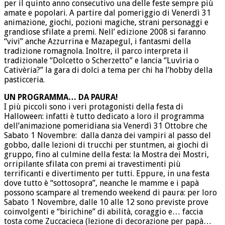
per il quinto anno consecutivo una delle feste sempre più
amate e popolari. A partire dal pomeriggio di Venerdì 31
animazione, giochi, pozioni magiche, strani personaggi e
grandiose sfilate a premi. Nell’ edizione 2008 si faranno
“vivi” anche Azzurrina e Mazapegul, i fantasmi della
tradizione romagnola. Inoltre, il parco interpreta il
tradizionale “Dolcetto o Scherzetto” e lancia “Luvìria o
Cativèria?” la gara di dolci a tema per chi ha l’hobby della
pasticceria.
UN PROGRAMMA… DA PAURA!
I più piccoli sono i veri protagonisti della festa di
Halloween: infatti è tutto dedicato a loro il programma
dell’animazione pomeridiana sia Venerdì 31 Ottobre che
Sabato 1 Novembre: dalla danza dei vampiri al passo del
gobbo, dalle lezioni di trucchi per stuntmen, ai giochi di
gruppo, fino al culmine della festa: la Mostra dei Mostri,
orripilante sfilata con premi ai travestimenti più
terrificanti e divertimento per tutti. Eppure, in una festa
dove tutto è “sottosopra”, neanche le mamme e i papà
possono scampare al tremendo weekend di paura: per loro
Sabato 1 Novembre, dalle 10 alle 12 sono previste prove
coinvolgenti e “birichine” di abilità, coraggio e… faccia
tosta come Zuccacieca (lezione di decorazione per papà…