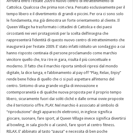
Arriverà entro l’estate 2009 il nuovo centro di intrattenimento di
Cattolica. Qualcosa che prima non c’era. Pensato esclusivamente per il
tempo libero e il divertimento di grandi e piccini. Per ora ci sono solo
le fondamenta, ma già dimostra un forte orientamento al cliente. Il
Queen Village ha trasformato i cittadini di Cattolica e dei paesi
circostanti nei veri protagonisti per la scelta dell’insegna che
rappresenterà l’identità di questo nuovo centro di intrattenimento che
inaugurerà per l’estate 2009. E’ stato infatti istituito un sondaggio a cui
hanno risposto centinaia di persone proclamando come marchio
vincitore quello che, tra i tre in gara, risulta il più concettuale e
moderno. Il fatto che il marchio riporta simboli ripresi dal mondo
digitale, la dice lunga, e l’abbinamento al pay off “Play, Relax, Enjoy”
rende bene l’idea di quello che ci si può aspettare all’interno del
centro. Sintomo di una grande voglia di innovazione e
contemporaneità e di qualche nuova proposta per il proprio tempo
libero, sicuramente fuori dai soliti cliché e dalle ormai ovvie proposte
che il terriotorio offre. PLAY. Nel marchio è associato al simbolo di
“riproduzione” degli apparecchi elettronici, in inglese significa
giocare, suonare, fare sport, al Queen Village invece significa divertirsi
al bowling, in sala giochi o al casinò, fare sport al centro fitness.
RELAX. E’ abbinato al tasto “pausa” e necessita di ben poche