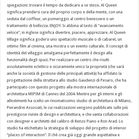
spiegazioni: trovare il tempo da dedicare a se stessi. Al Queen
significa prendersi cura del proprio corpo e della mente, con una
seduta dal coiffeur, un pomeriggio al centro benessere o un
trattamento di bellezza. ENJOY. Si abbina al tasto di “avanzamento
veloce”, in inglese significa divertire, piacere, apprezzare. Al Queen
Village significa godersi uno spettacolo musicale o di cabaret, un
ottimo film al cinema, una mostra o un evento culturale. Il concept di
identità del villaggio amalgama perfettamente il design alla
funzionalità degli spazi. Per realizzare un centro che risulti
assolutamente eclettico e sicuramente unico la proprietà (che sarà
anche la società di gestione delle principali attività) ha affidato la
progettazione della struttura allo studio Gaudenzi di Pesaro, che ha
partecipato con questo progetto alla mostra internazionale di
architettura MIPIM di Cannes del 2004. Mentre per gli interni e gli
allestimenti ha scelto un rinomatissimo studio di architettura di Milano,
Pierandrei Associati, le cui realizzazioni vengono pubblicate sulle più
prestigiose riviste di design e architettura, e che vanta collaborazioni
con designer e architetti del calibro di Renzo Piano e Ron Arad. Lo
studio ha etichettato la strategia di sviluppo del progetto di interior
“places of interaction”. Il chè crea già oggi grande aspettativa e