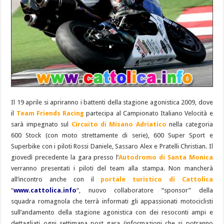
Il 19 aprile si apriranno i battenti della stagione agonistica 2009, dove
il
Team Friends Racing
partecipa al Campionato Italiano Velocità e
sarà impegnato sul
Circuito di Misano Adriatico
nella categoria
600 Stock (con moto strettamente di serie), 600 Super Sport e
Superbike con i piloti Rossi Daniele, Sassaro Alex e Pratelli Christian. Il
giovedì precedente la gara presso l’
Autodromo di Santa Monica
verranno presentati i piloti del team alla stampa. Non mancherà
all’incontro anche con il
portale turistico di Cattolica
“
www.cattolica.info
“, nuovo collaboratore “sponsor” della
squadra romagnola che terrà informati gli appassionati motociclisti
sull’andamento della stagione agonistica con dei resoconti ampi e
dettagliati ogni settimana post gara (informazioni che si potranno