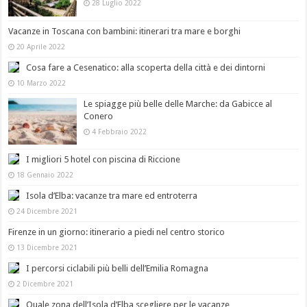
28 Luglio 2022
Vacanze in Toscana con bambini: itinerari tra mare e borghi
20 Aprile 2022
Cosa fare a Cesenatico: alla scoperta della città e dei dintorni
10 Marzo 2022
Le spiagge più belle delle Marche: da Gabicce al
Conero
4 Febbraio 2022
I migliori 5 hotel con piscina di Riccione
18 Gennaio 2022
Isola d’Elba: vacanze tra mare ed entroterra
24 Dicembre 2021
Firenze in un giorno: itinerario a piedi nel centro storico
13 Dicembre 2021
I percorsi ciclabili più belli dell’Emilia Romagna
2 Dicembre 2021
Quale zona dell’Isola d’Elba scegliere per le vacanze