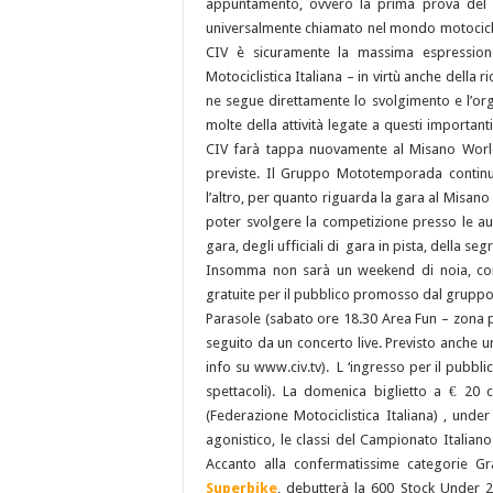
appuntamento, ovvero la prima prova del 
universalmente chiamato nel mondo motociclis
CIV è sicuramente la massima espression
Motociclistica Italiana – in virtù anche della
ne segue direttamente lo svolgimento e l’org
molte della attività legate a questi important
CIV farà tappa nuovamente al Misano World 
previste. Il Gruppo Mototemporada continua
l’altro, per quanto riguarda la gara al Misano 
poter svolgere la competizione presso le aut
gara, degli ufficiali di gara in pista, della se
Insomma non sarà un weekend di noia, consi
gratuite per il pubblico promosso dal gruppo
Parasole (sabato ore 18.30 Area Fun – zona p
seguito da un concerto live. Previsto anche u
info su www.civ.tv). L ‘ingresso per il pubbl
spettacoli). La domenica biglietto a € 20
(Federazione Motociclistica Italiana) , unde
agonistico, le classi del Campionato Italian
Accanto alla confermatissime categorie G
Superbike
, debutterà la 600 Stock Under 