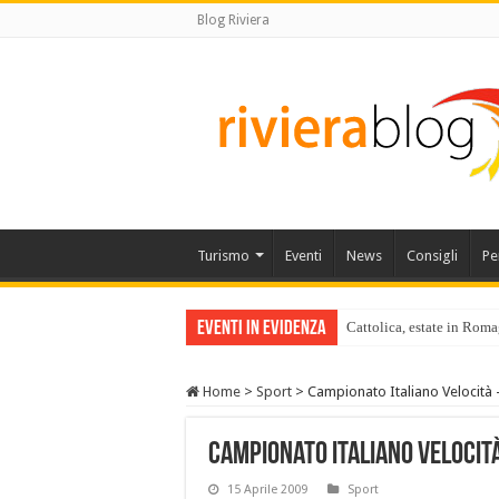
Blog Riviera
Turismo
Eventi
News
Consigli
Pe
Eventi in Evidenza
Cattolica, estate in Roma
Home
>
Sport
>
Campionato Italiano Velocità 
Campionato Italiano Velocit
15 Aprile 2009
Sport