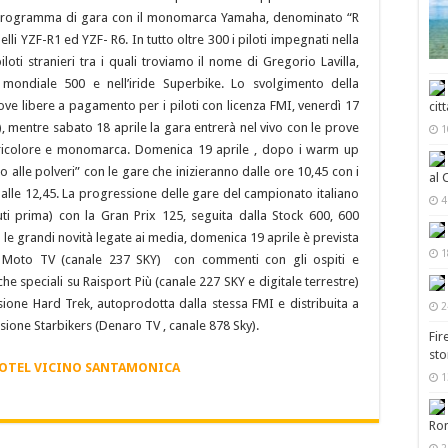
so programma di gara con il monomarca Yamaha, denominato “R
li YZF-R1 ed YZF- R6. In tutto oltre 300 i piloti impegnati nella
oti stranieri tra i quali troviamo il nome di Gregorio Lavilla,
mondiale 500 e nell’iride Superbike. Lo svolgimento della
ve libere a pagamento per i piloti con licenza FMI, venerdì 17
cit
0), mentre sabato 18 aprile la gara entrerà nel vivo con le prove
1
ra tricolore e monomarca. Domenica 19 aprile , dopo i warm up
 alle polveri” con le gare che inizieranno dalle ore 10,45 con i
al 
le 12,45. La progressione delle gare del campionato italiano
4
nuti prima) con la Gran Prix 125, seguita dalla Stock 600, 600
le grandi novità legate ai media, domenica 19 aprile è prevista
1
le Moto TV (canale 237 SKY) con commenti con gli ospiti e
nche speciali su Raisport Più (canale 227 SKY e digitale terrestre)
ssione Hard Trek, autoprodotta dalla stessa FMI e distribuita a
2
ssione Starbikers (Denaro TV , canale 878 Sky).
Fir
sto
HOTEL VICINO SANTAMONICA
1
Ro
2