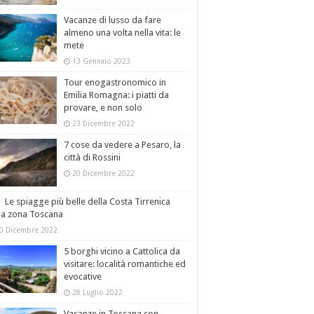
Vacanze di lusso da fare
almeno una volta nella vita: le
mete
13 Gennaio 2023
Tour enogastronomico in
Emilia Romagna: i piatti da
provare, e non solo
23 Dicembre 2022
7 cose da vedere a Pesaro, la
città di Rossini
20 Dicembre 2022
Le spiagge più belle della Costa Tirrenica
la zona Toscana
0 Dicembre 2022
5 borghi vicino a Cattolica da
visitare: località romantiche ed
evocative
28 Luglio 2022
Vacanze in Toscana con