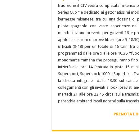
tradizione il CIV vedrà completata l’inten
Series Cup ” e dedicato ai gettonatissimi model
kermesse misanese, tra cui una dozzina di pil
pilota spagnolo con vaste esperienze nel 
manifestazione prevede per giovedì 16 le pro
aprile le sessioni di prove libere (ore 9-18.3
ufficiali (9-18) per un totale di 16 turni t
programmati dalle ore 9 alle ore 10,35, “fuoco
monomarca Yamaha che proseguiranno fino al
inizierà alle ore 14 (entrata in pista 15 mi
Supersport, Superstock 1000 e Superbike. Tra 
la diretta integrale dalle 13.30 sul cana
collegamenti con gli inviati ai box; previsti a
martedì 21 alle ore 22.45 circa, sulla trasmi
parecchie emittenti locali nonché sulla trasmi
PRENOTA L’