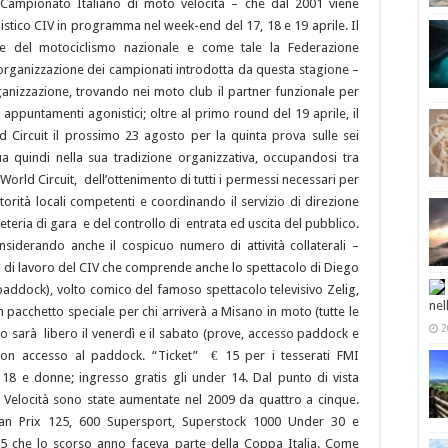
Campionato Italiano di moto velocità – che dal 2001 viene
tico CIV in programma nel week-end del 17, 18 e 19 aprile. Il
e del motociclismo nazionale e come tale la Federazione
 riorganizzazione dei campionati introdotta da questa stagione –
anizzazione, trovando nei moto club il partner funzionale per
i appuntamenti agonistici; oltre al primo round del 19 aprile, il
Circuit il prossimo 23 agosto per la quinta prova sulle sei
 quindi nella sua tradizione organizzativa, occupandosi tra
World Circuit, dell’ottenimento di tutti i permessi necessari per
orità locali competenti e coordinando il servizio di direzione
greteria di gara e del controllo di entrata ed uscita del pubblico.
derando anche il cospicuo numero di attività collaterali –
 di lavoro del CIV che comprende anche lo spettacolo di Diego
addock), volto comico del famoso spettacolo televisivo Zelig,
nel
n pacchetto speciale per chi arriverà a Misano in moto (tutte le
2
ico sarà libero il venerdì e il sabato (prove, accesso paddock e
 con accesso al paddock. “Ticket” € 15 per i tesserati FMI
r 18 e donne; ingresso gratis gli under 14. Dal punto di vista
o Velocità sono state aumentate nel 2009 da quattro a cinque.
ran Prix 125, 600 Supersport, Superstock 1000 Under 30 e
25 che lo scorso anno faceva parte della Coppa Italia. Come