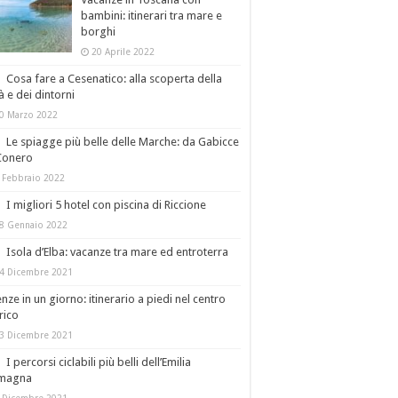
bambini: itinerari tra mare e
borghi
20 Aprile 2022
Cosa fare a Cesenatico: alla scoperta della
tà e dei dintorni
0 Marzo 2022
Le spiagge più belle delle Marche: da Gabicce
Conero
 Febbraio 2022
I migliori 5 hotel con piscina di Riccione
8 Gennaio 2022
Isola d’Elba: vacanze tra mare ed entroterra
4 Dicembre 2021
enze in un giorno: itinerario a piedi nel centro
rico
3 Dicembre 2021
I percorsi ciclabili più belli dell’Emilia
magna
 Dicembre 2021