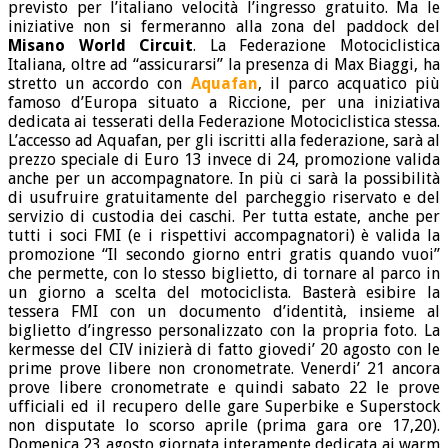
previsto per l’italiano velocità l’ingresso gratuito. Ma le
iniziative non si fermeranno alla zona del paddock del
Misano World Circuit
. La Federazione Motociclistica
Italiana, oltre ad “assicurarsi” la presenza di Max Biaggi, ha
stretto un accordo con
Aquafan
, il parco acquatico più
famoso d’Europa situato a Riccione, per una iniziativa
dedicata ai tesserati della Federazione Motociclistica stessa.
L’accesso ad Aquafan, per gli iscritti alla federazione, sarà al
prezzo speciale di Euro 13 invece di 24, promozione valida
anche per un accompagnatore. In più ci sarà la possibilità
di usufruire gratuitamente del parcheggio riservato e del
servizio di custodia dei caschi. Per tutta estate, anche per
tutti i soci FMI (e i rispettivi accompagnatori) è valida la
promozione “Il secondo giorno entri gratis quando vuoi”
che permette, con lo stesso biglietto, di tornare al parco in
un giorno a scelta del motociclista. Basterà esibire la
tessera FMI con un documento d’identità, insieme al
biglietto d’ingresso personalizzato con la propria foto. La
kermesse del CIV inizierà di fatto giovedi’ 20 agosto con le
prime prove libere non cronometrate. Venerdi’ 21 ancora
prove libere cronometrate e quindi sabato 22 le prove
ufficiali ed il recupero delle gare Superbike e Superstock
non disputate lo scorso aprile (prima gara ore 17,20).
Domenica 23 agosto giornata interamente dedicata ai warm