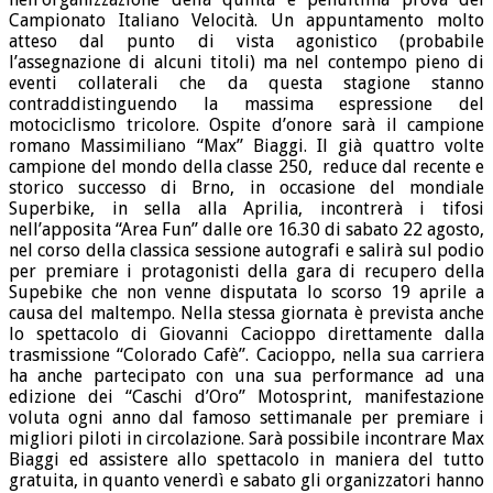
Campionato Italiano Velocità. Un appuntamento molto
atteso dal punto di vista agonistico (probabile
l’assegnazione di alcuni titoli) ma nel contempo pieno di
eventi collaterali che da questa stagione stanno
contraddistinguendo la massima espressione del
motociclismo tricolore. Ospite d’onore sarà il campione
romano Massimiliano “Max” Biaggi. Il già quattro volte
campione del mondo della classe 250, reduce dal recente e
storico successo di Brno, in occasione del mondiale
Superbike, in sella alla Aprilia, incontrerà i tifosi
nell’apposita “Area Fun” dalle ore 16.30 di sabato 22 agosto,
nel corso della classica sessione autografi e salirà sul podio
per premiare i protagonisti della gara di recupero della
Supebike che non venne disputata lo scorso 19 aprile a
causa del maltempo. Nella stessa giornata è prevista anche
lo spettacolo di Giovanni Cacioppo direttamente dalla
trasmissione “Colorado Cafè”. Cacioppo, nella sua carriera
ha anche partecipato con una sua performance ad una
edizione dei “Caschi d’Oro” Motosprint, manifestazione
voluta ogni anno dal famoso settimanale per premiare i
migliori piloti in circolazione. Sarà possibile incontrare Max
Biaggi ed assistere allo spettacolo in maniera del tutto
gratuita, in quanto venerdì e sabato gli organizzatori hanno