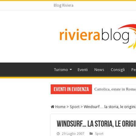
Blog Riviera
Turismo
Eventi
News
Consigli
Pe
Eventi in Evidenza
Cattolica, estate in Roma
Home
>
Sport
>
Windsurf… la storia, le origini
Windsurf… la storia, le origi
29 Luglio 2007
Sport