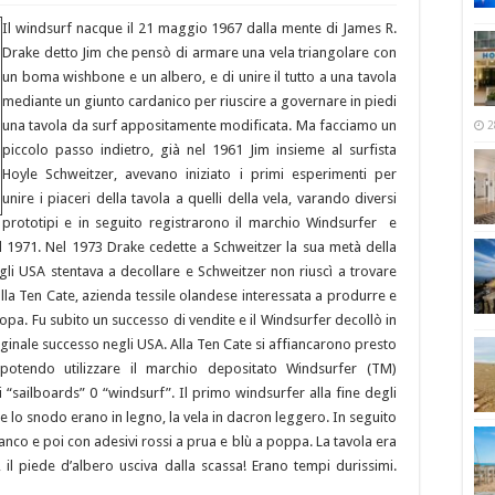
Il windsurf nacque il 21 maggio 1967 dalla mente di James R.
Drake detto Jim che pensò di armare una vela triangolare con
un boma wishbone e un albero, e di unire il tutto a una tavola
mediante un giunto cardanico per riuscire a governare in piedi
una tavola da surf appositamente modificata. Ma facciamo un
2
piccolo passo indietro, già nel 1961 Jim insieme al surfista
Hoyle Schweitzer, avevano iniziato i primi esperimenti per
unire i piaceri della tavola a quelli della vela, varando diversi
prototipi e in seguito registrarono il marchio Windsurfer e
l 1971. Nel 1973 Drake cedette a Schweitzer la sua metà della
gli USA stentava a decollare e Schweitzer non riuscì a trovare
alla Ten Cate, azienda tessile olandese interessata a produrre e
opa. Fu subito un successo di vendite e il Windsurfer decollò in
inale successo negli USA. Alla Ten Cate si affiancarono presto
potendo utilizzare il marchio depositato Windsurfer (TM)
sailboards” 0 “windsurf”. Il primo windsurfer alla fine degli
va e lo snodo erano in legno, la vela in dacron leggero. In seguito
anco e poi con adesivi rossi a prua e blù a poppa. La tavola era
, il piede d’albero usciva dalla scassa! Erano tempi durissimi.