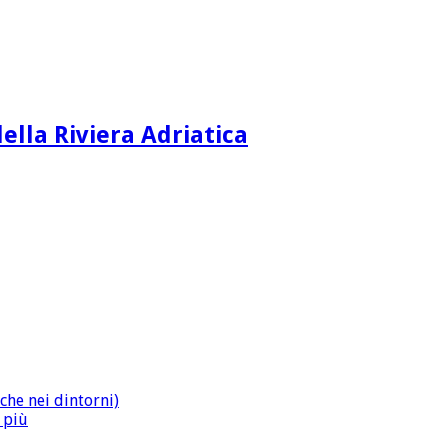
ella Riviera Adriatica
che nei dintorni)
n più