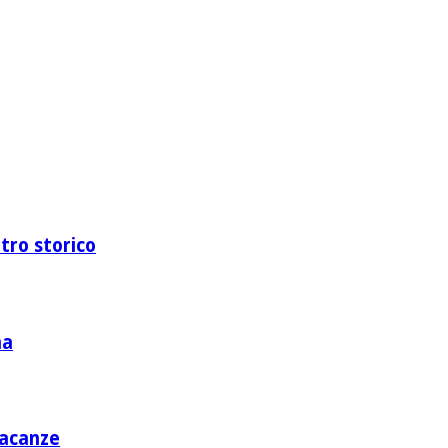
ntro storico
na
vacanze