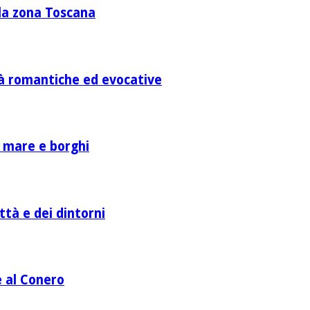
lla zona Toscana
ità romantiche ed evocative
a mare e borghi
ttà e dei dintorni
e al Conero