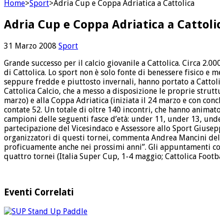
Home
>
Sport
>
Adria Cup e Coppa Adriatica a Cattolica
Adria Cup e Coppa Adriatica a Cattoli
31 Marzo 2008
Sport
Grande successo per il calcio giovanile a Cattolica. Circa 2.
di Cattolica. Lo sport non è solo fonte di benessere fisico e m
seppure fredde e piuttosto invernali, hanno portato a Cattolica
Cattolica Calcio, che a messo a disposizione le proprie struttu
marzo) e alla Coppa Adriatica (iniziata il 24 marzo e con con
contate 52. Un totale di oltre 140 incontri, che hanno animat
campioni delle seguenti fasce d’età: under 11, under 13, unde
partecipazione del Vicesindaco e Assessore allo Sport Giuseppe
organizzatori di questi tornei, commenta Andrea Mancini dell’
proficuamente anche nei prossimi anni”. Gli appuntamenti con 
quattro tornei (Italia Super Cup, 1-4 maggio; Cattolica Footb
Eventi Correlati