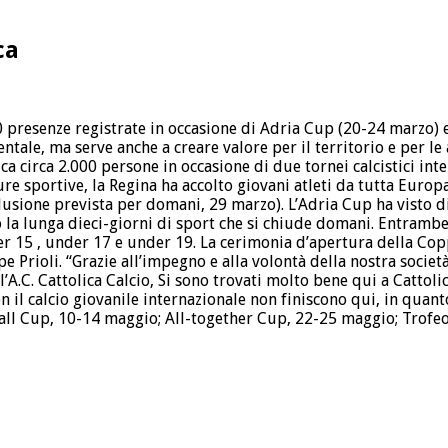
ca
000 presenze registrate in occasione di Adria Cup (20-24 marzo)
entale, ma serve anche a creare valore per il territorio e per le
 circa 2.000 persone in occasione di due tornei calcistici inter
re sportive, la Regina ha accolto giovani atleti da tutta Europa
clusione prevista per domani, 29 marzo). L’Adria Cup ha visto 
o la lunga dieci-giorni di sport che si chiude domani. Entramb
r 15 , under 17 e under 19. La cerimonia d’apertura della Coppa 
 Prioli. “Grazie all’impegno e alla volontà della nostra società
A.C. Cattolica Calcio, Si sono trovati molto bene qui a Cattol
il calcio giovanile internazionale non finiscono qui, in quant
all Cup, 10-14 maggio; All-together Cup, 22-25 maggio; Trofeo 