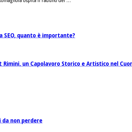
 Romagnola ospita il raduno dei …
lla SEO, quanto è importante?
Rimini, un Capolavoro Storico e Artistico nel Cuor
li da non perdere