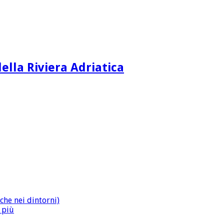
ella Riviera Adriatica
che nei dintorni)
n più