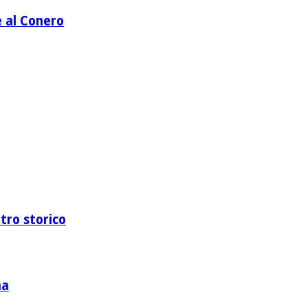
e al Conero
ntro storico
na