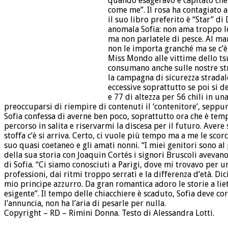
quando esageravo è capitato che
come me”. Il rosa ha contagiato a
il suo libro preferito è “Star” d
anomala Sofia: non ama troppo le 
ma non parlatele di pesce. Al mar
non le importa granché ma se c’è
Miss Mondo alle vittime dello tsu
consumano anche sulle nostre str
la campagna di sicurezza stradale
eccessive soprattutto se poi si d
e 77 di altezza per 56 chili in u
preoccuparsi di riempire di contenuti il ‘contenitore’, seppur
Sofia confessa di averne ben poco, soprattutto ora che è temp
percorso in salita e riservarmi la discesa per il futuro. Avere
stoffa c’è si arriva. Certo, ci vuole più tempo ma a me le scor
suo quasi coetaneo e gli amati nonni. “I miei genitori sono al
della sua storia con Joaquin Cortés i signori Bruscoli avevano 
di Sofia. “Ci siamo conosciuti a Parigi, dove mi trovavo per un
professioni, dai ritmi troppo serrati e la differenza d’età. D
mio principe azzurro. Da gran romantica adoro le storie a lieto
esigente”. Il tempo delle chiacchiere è scaduto, Sofia deve cor
l’annuncia, non ha l’aria di pesarle per nulla.
Copyright – RD – Rimini Donna. Testo di Alessandra Lotti.