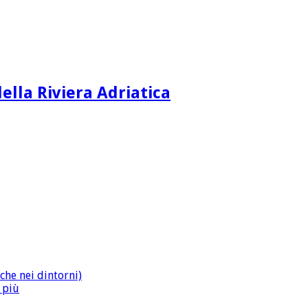
ella Riviera Adriatica
che nei dintorni)
n più