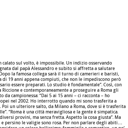
en calato sul volto, è impossibile. Un indizio osservando
nata dal papà Alessandro e subito si affretta a salutare
 Dopo la famosa collega sarà il turno di camerieri e baristi,
ia di 19 anni appena compiuti, che non le impediscono però
essario essere preparati. Lo studio è fondamentale”. Così, con
a a Riccione e contemporaneamente a proseguire a Roma gli
ato da campionessa: “Dai 5 ai 15 anni – ci racconta – ho
uropei nel 2002. Ho interrotto quando mi sono trasferita a
 Poi un ulteriore salto, da Milano a Roma, dove si è trasferita
lle”. “Roma è una città meravigliosa e la gente è simpatica.
iversi provini, ma senza fretta. Aspetto la cosa giusta”. Ma
d e persino le valigie sono rosa. Per non parlare degli abiti…