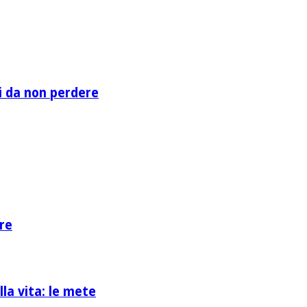
li da non perdere
re
la vita: le mete