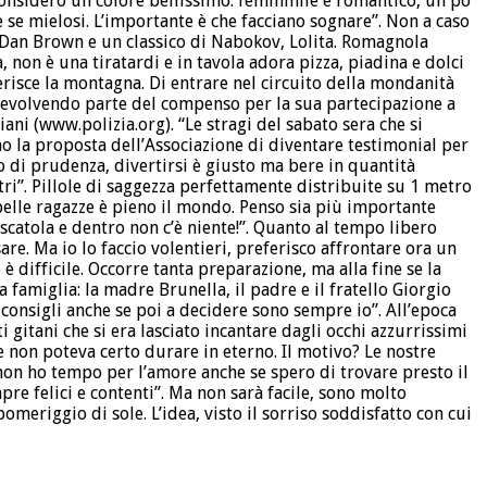
nsidero un colore bellissimo: femminile e romantico, un po’
e se mielosi. L’importante è che facciano sognare”. Non a caso
a, Dan Brown e un classico di Nabokov, Lolita. Romagnola
 non è una tiratardi e in tavola adora pizza, piadina e dolci
ferisce la montagna. Di entrare nel circuito della mondanità
devolvendo parte del compenso per la sua partecipazione a
ani (www.polizia.org). “Le stragi del sabato sera che si
 la proposta dell’Associazione di diventare testimonial per
o di prudenza, divertirsi è giusto ma bere in quantità
tri”. Pillole di saggezza perfettamente distribuite su 1 metro
i belle ragazze è pieno il mondo. Penso sia più importante
 scatola e dentro non c’è niente!”. Quanto al tempo libero
e. Ma io lo faccio volentieri, preferisco affrontare ora un
è difficile. Occorre tanta preparazione, ma alla fine se la
a famiglia: la madre Brunella, il padre e il fratello Giorgio
 consigli anche se poi a decidere sono sempre io”. All’epoca
i gitani che si era lasciato incantare dagli occhi azzurrissimi
se non poteva certo durare in eterno. Il motivo? Le nostre
 non ho tempo per l’amore anche se spero di trovare presto il
pre felici e contenti”. Ma non sarà facile, sono molto
omeriggio di sole. L’idea, visto il sorriso soddisfatto con cui