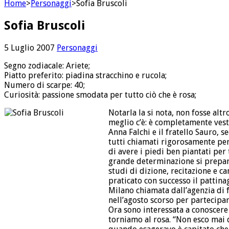
Home
>
Personaggi
>
Sofia Bruscoli
Sofia Bruscoli
5 Luglio 2007
Personaggi
Segno zodiacale: Ariete;
Piatto preferito: piadina stracchino e rucola;
Numero di scarpe: 40;
Curiosità: passione smodata per tutto ciò che è rosa;
Notarla la si nota, non fosse alt
meglio c’è: è completamente vest
Anna Falchi e il fratello Sauro, s
tutti chiamati rigorosamente per
di avere i piedi ben piantati per
grande determinazione si prepara
studi di dizione, recitazione e ca
praticato con successo il pattina
Milano chiamata dall’agenzia di f
nell’agosto scorso per partecipar
Ora sono interessata a conoscere 
torniamo al rosa. “Non esco mai d