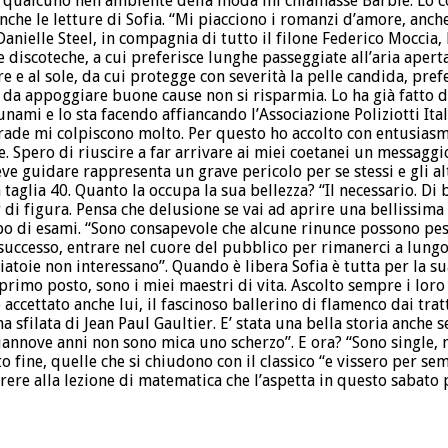
 qualcuno nell’ambiente della moda mi chiamasse Barbie. Lo co
nche le letture di Sofia. “Mi piacciono i romanzi d’amore, anch
i Danielle Steel, in compagnia di tutto il filone Federico Mocci
discoteche, a cui preferisce lunghe passeggiate all’aria aperta,
e e al sole, da cui protegge con severità la pelle candida, pre
 da appoggiare buone cause non si risparmia. Lo ha già fatto 
nami e lo sta facendo affiancando l’Associazione Poliziotti Itali
ade mi colpiscono molto. Per questo ho accolto con entusiasmo
. Spero di riuscire a far arrivare ai miei coetanei un messaggi
eve guidare rappresenta un grave pericolo per se stessi e gli al
na taglia 40. Quanto la occupa la sua bellezza? “Il necessario. D
 di figura. Pensa che delusione se vai ad aprire una bellissima
o di esami. “Sono consapevole che alcune rinunce possono pesar
 successo, entrare nel cuore del pubblico per rimanerci a lungo 
ciatoie non interessano”. Quando è libera Sofia è tutta per la su
 primo posto, sono i miei maestri di vita. Ascolto sempre i loro
accettato anche lui, il fascinoso ballerino di flamenco dai tratt
a sfilata di Jean Paul Gaultier. E’ stata una bella storia anche 
iciannove anni non sono mica uno scherzo”. E ora? “Sono single,
 fine, quelle che si chiudono con il classico “e vissero per sem
rere alla lezione di matematica che l’aspetta in questo sabato p