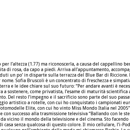
ro per l’altezza (1.77) ma riconoscerla, a causa del cappellino b
ita di rosa, da capo a piedi. Arriva all’appuntamento, accompag
eduti un po’ in disparte sulla terrazza del Blue Bar di Riccione.
 nome. Sofia Bruscoli è un concentrato di freschezza e simpat
 terra e le idee chiare sul suo futuro: “Per andare avanti è nec
 a sostenere, come privatista, l’esame di maturità scientific
nto. Del resto l’impegno e il sacrificio sono parte del suo pass
ggio artistico a rotelle, con cui ho conquistato i campionati e
otomodelle Elite, con cui ho vinto Miss Mondo Italia nel 2005”.
e con successo alla trasmissione televisiva “Ballando con le ste
da vicino il mondo della televisione e del cinema. Sto facendo d
i casa senza qualcosa di questo colore. Il mio cellulare, l’i-Po