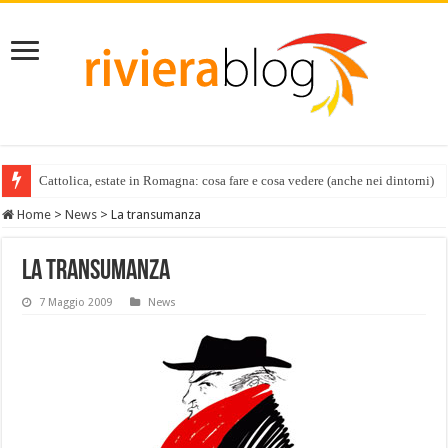
Cattolica, estate in Romagna: cosa fare e cosa vedere (anche nei dintorni)
Home
>
News
>
La transumanza
La transumanza
7 Maggio 2009
News