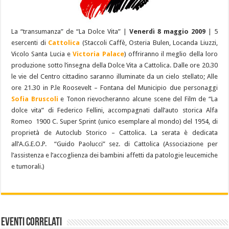
La “transumanza” de “La Dolce Vita” |
Venerdì 8 maggio 2009
| 5
esercenti di
Cattolica
(Staccoli Caffè, Osteria Bulen, Locanda Liuzzi,
Vicolo Santa Lucia e
Victoria Palace
) offriranno il meglio della loro
produzione sotto l’insegna della Dolce Vita a Cattolica. Dalle ore 20.30
le vie del Centro cittadino saranno illuminate da un cielo stellato; Alle
ore 21.30 in P.le Roosevelt – Fontana del Municipio due personaggi
Sofia Bruscoli
e Tonon rievocheranno alcune scene del Film de “La
dolce vita” di Federico Fellini, accompagnati dall’auto storica Alfa
Romeo 1900 C. Super Sprint (unico esemplare al mondo) del 1954, di
proprietà de Autoclub Storico – Cattolica. La serata è dedicata
all’A.G.E.O.P. “Guido Paolucci” sez. di Cattolica (Associazione per
l’assistenza e l’accoglienza dei bambini affetti da patologie leucemiche
e tumorali.)
Eventi Correlati