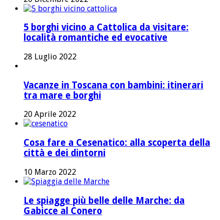
5 borghi vicino a Cattolica da visitare:
località romantiche ed evocative
28 Luglio 2022
Vacanze in Toscana con bambini: itinerari
tra mare e borghi
20 Aprile 2022
Cosa fare a Cesenatico: alla scoperta della
città e dei dintorni
10 Marzo 2022
Le spiagge più belle delle Marche: da
Gabicce al Conero