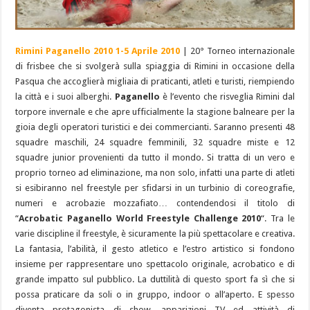
Rimini Paganello 2010 1-5 Aprile 2010
| 20° Torneo internazionale
di frisbee che si svolgerà sulla spiaggia di Rimini in occasione della
Pasqua che accoglierà migliaia di praticanti, atleti e turisti, riempiendo
la città e i suoi alberghi.
Paganello
è l’evento che risveglia Rimini dal
torpore invernale e che apre ufficialmente la stagione balneare per la
gioia degli operatori turistici e dei commercianti. Saranno presenti 48
squadre maschili, 24 squadre femminili, 32 squadre miste e 12
squadre junior provenienti da tutto il mondo. Si tratta di un vero e
proprio torneo ad eliminazione, ma non solo, infatti una parte di atleti
si esibiranno nel freestyle per sfidarsi in un turbinio di coreografie,
numeri e acrobazie mozzafiato… contendendosi il titolo di
“
Acrobatic Paganello World Freestyle Challenge 2010
“. Tra le
varie discipline il freestyle, è sicuramente la più spettacolare e creativa.
La fantasia, l’abilità, il gesto atletico e l’estro artistico si fondono
insieme per rappresentare uno spettacolo originale, acrobatico e di
grande impatto sul pubblico. La duttilità di questo sport fa sì che si
possa praticare da soli o in gruppo, indoor o all’aperto. E spesso
diventa protagonista di show, apparizioni TV ed attività di