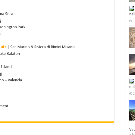
una Seca
nel
g
1
 Donington Park
o
cuit
| San Marino & Riviera di Rimini Misano
ake Balaton
 Island
ng
o – Valencia
nel
2
ement
Vac
e b