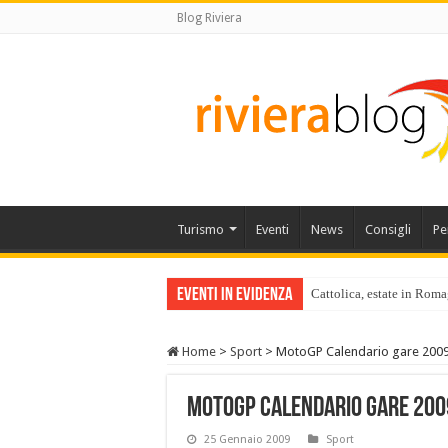
Blog Riviera
Turismo
Eventi
News
Consigli
Pe
Eventi in Evidenza
Cattolica, estate in Roma
Home
>
Sport
>
MotoGP Calendario gare 200
MotoGP Calendario gare 200
25 Gennaio 2009
Sport