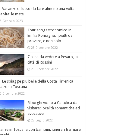
Vacanze di lusso da fare almeno una volta
la vita: le mete
3 Gennaio 2023
Tour enogastronomico in
Emilia Romagna: i piatti da
provare, e non solo
23 Dicembre 2022
7 cose da vedere a Pesaro, la
città di Rossini
20 Dicembre 2022
Le spiagge più belle della Costa Tirrenica
la zona Toscana
0 Dicembre 2022
5 borghi vicino a Cattolica da
visitare: località romantiche ed
evocative
28 Luglio 2022
anze in Toscana con bambini: itinerari tra mare
orghi