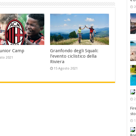
2
Junior Camp
Granfondo degli Squali:
l’evento ciclistico della
sto 2021
Riviera
15 Agosto 2021
2
Fir
sto
1
Ro