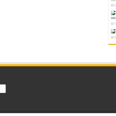
2
va
1
2