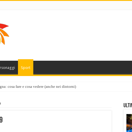
rsonaggi
Sport
gna: cosa fare e cosa vedere (anche nei dintorni)
9
Ulti
9