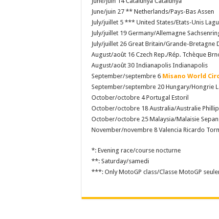
June/juin 14 Catalunya Catalunya
June/juin 27 ** Netherlands/Pays-Bas Assen
July/juillet 5 *** United States/Etats-Unis Lag
July/juillet 19 Germany/Allemagne Sachsenrin
July/juillet 26 Great Britain/Grande-Bretagne
August/août 16 Czech Rep./Rép. Tchèque Brn
August/août 30 Indianapolis Indianapolis
September/septembre 6
Misano World Cir
September/septembre 20 Hungary/Hongrie L
October/octobre 4 Portugal Estoril
October/octobre 18 Australia/Australie Phillip
October/octobre 25 Malaysia/Malaisie Sepa
November/novembre 8 Valencia Ricardo Torm
*: Evening race/course nocturne
**: Saturday/samedi
***: Only MotoGP class/Classe MotoGP seul