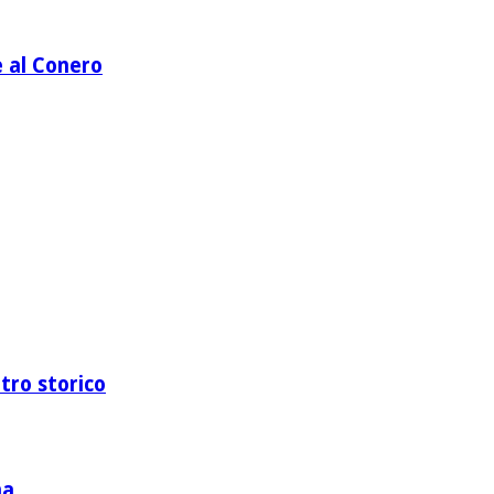
e al Conero
ntro storico
na