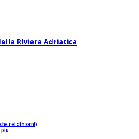
ella Riviera Adriatica
che nei dintorni)
n più