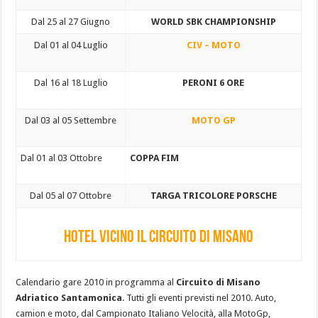
Dal 25 al 27 Giugno
WORLD SBK CHAMPIONSHIP
Dal 01 al 04 Luglio
CIV – MOTO
Dal 16 al 18 Luglio
PERONI 6 ORE
Dal 03 al 05 Settembre
MOTO GP
Dal 01 al 03 Ottobre
COPPA FIM
Dal 05 al 07 Ottobre
TARGA TRICOLORE PORSCHE
HOTEL VICINO IL CIRCUITO DI MISANO
Calendario gare 2010 in programma al
Circuito di Misano
Adriatico Santamonica
. Tutti gli eventi previsti nel 2010. Auto,
camion e moto, dal Campionato Italiano Velocità, alla MotoGp,