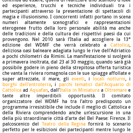
ed esperienze, trucchi e tecniche individuali tra i
partecipanti attraverso la presentazione di spettacoli di
magia e illusionismo. I concorrenti infatti portano in scena
numeri altamente scenografici e rappresentazioni
eterogenee frutto della loro personale abilità ma anche
delle tradizioni e della cultura dei rispettivi paesi da cui
provengono. Nel 2010 sarà l’Italia ad accogliere la 13°
edizione del WDMF che verrà celebrato a
Cattolica
,
deliziosa oasi balneare adagiata lungo le rive dell’Adriatico
a pochi chilometri da Rimini. La manifestazione si svolgerà
a primavera inoltrata, dal 23 al 30 maggio, quando sarà già
possibile godere in pieno della strepitosa offerta turistica
che vanta la riviera romagnola con le sue spiagge affollate e
super attrezzate, il mare, gli
eventi
, i
locali notturni
, i
borghi dell’entroterra
, i
parchi tematici dall’Acquario di
Cattolica
ad
Aquafan
, dall’
Italia in Miniatura
a
Oltremare
e
tante altre imperdibili opportunità. Il comitato
organizzatore del WDMF ha tra l’altro predisposto un
programma irresistibile che include il meglio di Cattolica e
della Riviera comprendendo anche un’escursione in una
della più straordinarie città d’arte del Bel Paese: Firenze. Il
palcoscenico del
Teatro della Regina
fornirà lo scenario
perfetto per le esibizioni dei partecipanti mentre lungo le