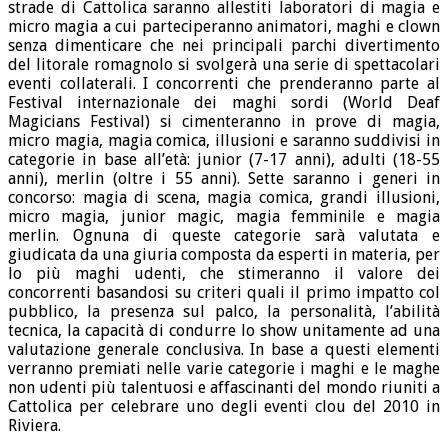
strade di Cattolica saranno allestiti laboratori di magia e
micro magia a cui parteciperanno animatori, maghi e clown
senza dimenticare che nei principali parchi divertimento
del litorale romagnolo si svolgerà una serie di spettacolari
eventi collaterali. I concorrenti che prenderanno parte al
Festival internazionale dei maghi sordi (World Deaf
Magicians Festival) si cimenteranno in prove di magia,
micro magia, magia comica, illusioni e saranno suddivisi in
categorie in base all’età: junior (7-17 anni), adulti (18-55
anni), merlin (oltre i 55 anni). Sette saranno i generi in
concorso: magia di scena, magia comica, grandi illusioni,
micro magia, junior magic, magia femminile e magia
merlin. Ognuna di queste categorie sarà valutata e
giudicata da una giuria composta da esperti in materia, per
lo più maghi udenti, che stimeranno il valore dei
concorrenti basandosi su criteri quali il primo impatto col
pubblico, la presenza sul palco, la personalità, l’abilità
tecnica, la capacità di condurre lo show unitamente ad una
valutazione generale conclusiva. In base a questi elementi
verranno premiati nelle varie categorie i maghi e le maghe
non udenti più talentuosi e affascinanti del mondo riuniti a
Cattolica per celebrare uno degli eventi clou del 2010 in
Riviera.