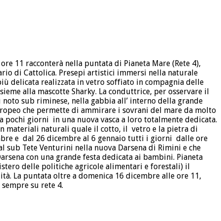
ore 11 racconterà nella puntata di Pianeta Mare (Rete 4),
rio di Cattolica. Presepi artistici immersi nella naturale
più delicata realizzata in vetro soffiato in compagnia delle
nsieme alla mascotte Sharky. La conduttrice, per osservare il
noto sub riminese, nella gabbia all’ interno della grande
lo europeo che permette di ammirare i sovrani del mare da molto
da pochi giorni in una nuova vasca a loro totalmente dedicata.
 materiali naturali quale il cotto, il vetro e la pietra di
bre e dal 26 dicembre al 6 gennaio tutti i giorni dalle ore
al sub Tete Venturini nella nuova Darsena di Rimini e che
Darsena con una grande festa dedicata ai bambini. Pianeta
ero delle politiche agricole alimentari e forestali) il
ità. La puntata oltre a domenica 16 dicembre alle ore 11,
 sempre su rete 4.