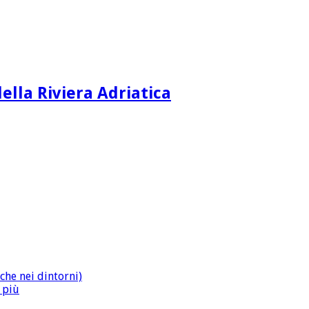
ella Riviera Adriatica
che nei dintorni)
n più