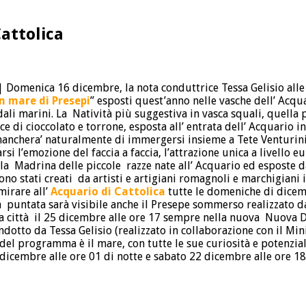
Cattolica
| Domenica 16 dicembre, la nota conduttrice Tessa Gelisio alle 
n mare di Presepi
” esposti quest’anno nelle vasche dell’ Acqua
dali marini. La Natività più suggestiva in vasca squali, quella 
 di cioccolato e torrone, esposta all’ entrata dell’ Acquario i
anchera’ naturalmente di immergersi insieme a Tete Venturini 
arsi l’emozione del faccia a faccia, l’attrazione unica a livel
e la Madrina delle piccole razze nate all’ Acquario ed esposte 
ono stati creati da artisti e artigiani romagnoli e marchigiani in
mirare all’
Acquario di Cattolica
tutte le domeniche di dicem
la puntata sarà visibile anche il Presepe sommerso realizzato d
la città il 25 dicembre alle ore 17 sempre nella nuova Nuova 
tto da Tessa Gelisio (realizzato in collaborazione con il Minist
del programma è il mare, con tutte le sue curiosità e potenzial
 dicembre alle ore 01 di notte e sabato 22 dicembre alle ore 18