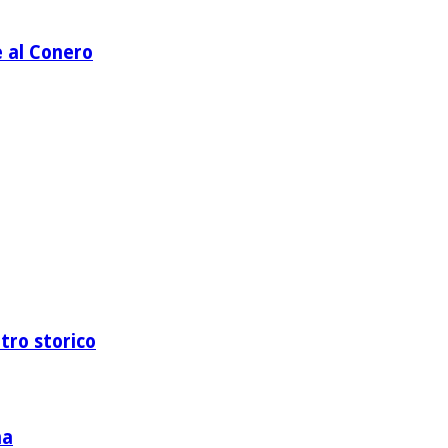
e al Conero
ntro storico
na