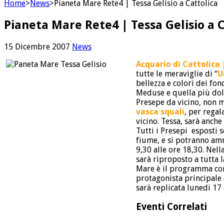
Home
>
News
>
Pianeta Mare Rete4 | Tessa Gelisio a Cattolica
Pianeta Mare Rete4 | Tessa Gelisio a 
15 Dicembre 2007
News
Acquario di Cattolica
tutte le meraviglie di “
U
bellezza e colori dei fon
Meduse e quella più dolce
Presepe da vicino, non m
vasca squali
, per regal
vicino. Tessa, sarà anch
Tutti i Presepi esposti s
fiume, e si potranno am
9,30 alle ore 18,30. Nel
sarà riproposto a tutta 
Mare è il programma condo
protagonista principale 
sarà replicata lunedi 17
Eventi Correlati