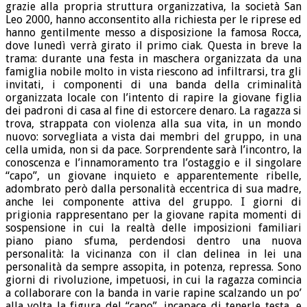
grazie alla propria struttura organizzativa, la società San
Leo 2000, hanno acconsentito alla richiesta per le riprese ed
hanno gentilmente messo a disposizione la famosa Rocca,
dove lunedì verrà girato il primo ciak. Questa in breve la
trama: durante una festa in maschera organizzata da una
famiglia nobile molto in vista riescono ad infiltrarsi, tra gli
invitati, i componenti di una banda della criminalità
organizzata locale con l’intento di rapire la giovane figlia
dei padroni di casa al fine di estorcere denaro. La ragazza si
trova, strappata con violenza alla sua vita, in un mondo
nuovo: sorvegliata a vista dai membri del gruppo, in una
cella umida, non si da pace. Sorprendente sarà l’incontro, la
conoscenza e l’innamoramento tra l’ostaggio e il singolare
“capo”, un giovane inquieto e apparentemente ribelle,
adombrato però dalla personalità eccentrica di sua madre,
anche lei componente attiva del gruppo. I giorni di
prigionia rappresentano per la giovane rapita momenti di
sospensione in cui la realtà delle imposizioni familiari
piano piano sfuma, perdendosi dentro una nuova
personalità: la vicinanza con il clan delinea in lei una
personalità da sempre assopita, in potenza, repressa. Sono
giorni di rivoluzione, impetuosi, in cui la ragazza comincia
a collaborare con la banda in varie rapine scalzando un po’
alla volta la figura del “capo”, incapace di tenerle testa, e