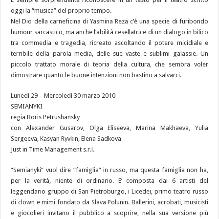
oggi la “musica” del proprio tempo.
Nel Dio della carneficina di Yasmina Reza c’è una specie di furibondo
humour sarcastico, ma anche l’abilità cesellatrice di un dialogo in bilico
tra commedia e tragedia, ricreato ascoltando il potere micidiale e
terribile della parola media, delle sue vaste e sublimi galassie. Un
piccolo trattato morale di teoria della cultura, che sembra voler
dimostrare quanto le buone intenzioni non bastino a salvarci.
Lunedì 29 – Mercoledì 30 marzo 2010
SEMIANYKI
regia Boris Petrushansky
con Alexander Gusarov, Olga Eliseeva, Marina Makhaeva, Yulia
Sergeeva, Kasyan Ryvkin, Elena Sadkova
Just in Time Management s.r.l.
“Semianyki” vuol dire “famiglia” in russo, ma questa famiglia non ha,
per la verità, niente di ordinario. E’ composta dai 6 artisti del
leggendario gruppo di San Pietroburgo, i Licedei, primo teatro russo
di clown e mimi fondato da Slava Polunin. Ballerini, acrobati, musicisti
e giocolieri invitano il pubblico a scoprire, nella sua versione più