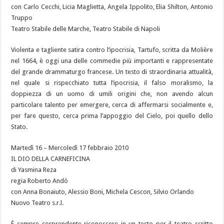
con Carlo Cecchi, Licia Maglietta, Angela Ippolito, Elia Shilton, Antonio
Truppo
Teatro Stabile delle Marche, Teatro Stabile di Napoli
Violenta e tagliente satira contro l’ipocrisia, Tartufo, scritta da Molière
nel 1664, è oggi una delle commedie più importanti e rappresentate
del grande drammaturgo francese. Un testo di straordinaria attualità,
nel quale si rispecchiato tutta l’ipocrisia, il falso moralismo, la
doppiezza di un uomo di umili origini che, non avendo alcun
particolare talento per emergere, cerca di affermarsi socialmente e,
per fare questo, cerca prima l’appoggio del Cielo, poi quello dello
Stato.
Martedì 16 – Mercoledì 17 febbraio 2010
IL DIO DELLA CARNEFICINA
di Yasmina Reza
regia Roberto Andò
con Anna Bonaiuto, Alessio Boni, Michela Cescon, Silvio Orlando
Nuovo Teatro s.r.l.
È sempre sorprendente riconoscere in un testo per il teatro scritto