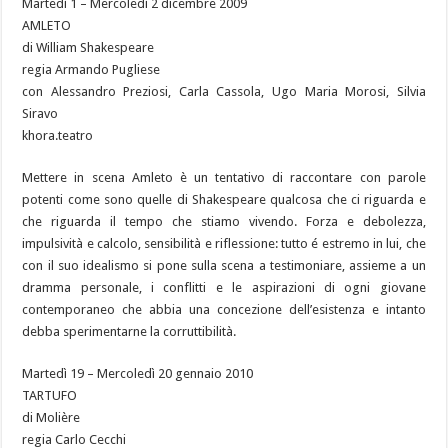
Martedì 1 – Mercoledì 2 dicembre 2009
AMLETO
di William Shakespeare
regia Armando Pugliese
con Alessandro Preziosi, Carla Cassola, Ugo Maria Morosi, Silvia
Siravo
khora.teatro
Mettere in scena Amleto è un tentativo di raccontare con parole
potenti come sono quelle di Shakespeare qualcosa che ci riguarda e
che riguarda il tempo che stiamo vivendo. Forza e debolezza,
impulsività e calcolo, sensibilità e riflessione: tutto é estremo in lui, che
con il suo idealismo si pone sulla scena a testimoniare, assieme a un
dramma personale, i conflitti e le aspirazioni di ogni giovane
contemporaneo che abbia una concezione dell’esistenza e intanto
debba sperimentarne la corruttibilità.
Martedì 19 – Mercoledì 20 gennaio 2010
TARTUFO
di Molière
regia Carlo Cecchi