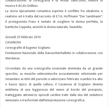
collaborazione: la coreografia è di Arthur Saint-Léon, mentre la
musica è di Léo Delibes.
La storia tipicamente romantica esprime il conflitto fra idealismo e
realismo ed è tratta dal racconto di E.T.A. Hoffmann “Der Sandmann”:
il protagonista Franz è tentato di scegliere la donna perfetta, la
bambola Coppelia, anzichè la donna naturale, Swanilda.
Giovedì 25 febbraio 2010
CASANOVA
coreografie di Eugenio Scigliano
Fondazione Nazionale della Danza/Aterballetto in collaborazione con
Aterdanza
Circondato da una scenografia essenziale dominata da un grande
specchio, su musiche settecentesche accuratamente selezionate per
rimandare ai ritmi del periodo e valorizzare l’intricato scambio tra alto
e basso tipico di quella cultura, il Casanova di Scigliano diventa
emblema di una leggerezza del vivere al bordo del precipizio,
tratteggiato attraverso episodi cardine tratti dalla vita del seduttore
veneziano e trasformati dall’interpretazione coreografica.