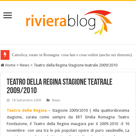
Cattolica, estate in Romagna: cosa fare e cosa vedere (anche nei dintorni)
Vacanze per famiglie in Riviera, dove trovare i servizi in più
Home
>
News
>
Teatro della Regina Stagione teatrale 2009/2010
Teatro della Regina Stagione teatrale
2009/2010
18 Settembre 2009
News
Teatro della Regina
– Stagione 2009/2010 | Alla quattordicesima
stagione, curata come sempre da ERT Emilia Romagna Teatro
Fondazione, il Teatro della Regina inaugura per il 2009-2010 -il 16
novembre- con una tra le più popolari opere di puro vaudeville, La