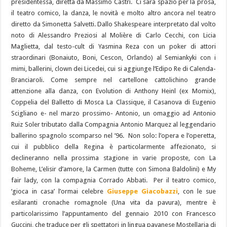
presidentessa, diretta da Massimo Castri. Ci sarà spazio per la prosa,
il teatro comico, la danza, le novità e molto altro ancora nel teatro
diretto da Simonetta Salvetti. Dallo Shakespeare interpretato dal volto
noto di Alessandro Preziosi al Molière di Carlo Cecchi, con Licia
Maglietta, dal testo-cult di Yasmina Reza con un poker di attori
straordinari (Bonaiuto, Boni, Cescon, Orlando) al Semiankyki con i
mimi, ballerini, clown dei Licedei, cui si aggiunge l’Edipo Re di Calenda-
Branciaroli. Come sempre nel cartellone cattolichino grande
attenzione alla danza, con Evolution di Anthony Heinl (ex Momix),
Coppelia del Balletto di Mosca La Classique, il Casanova di Eugenio
Scigliano e- nel marzo prossimo- Antonio, un omaggio ad Antonio
Ruiz Soler tributato dalla Compagnia Antonio Marquez al leggendario
ballerino spagnolo scomparso nel ’96. Non solo: l’opera e l’operetta,
cui il pubblico della Regina è particolarmente affezionato, si
declineranno nella prossima stagione in varie proposte, con La
Boheme, L’elisir d’amore, la Carmen (tutte con Simona Baldolini) e My
fair lady, con la compagnia Corrado Abbati. Per il teatro comico,
‘gioca in casa’ l’ormai celebre
Giuseppe Giacobazzi
, con le sue
esilaranti cronache romagnole (Una vita da pavura), mentre è
particolarissimo l’appuntamento del gennaio 2010 con Francesco
Guccini, che traduce per gli spettatori in lingua pavanese Mostellaria di