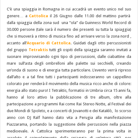
C’è una spiaggia in Romagna in cui accadrà un evento unico nel suo
genere… a
Cattolica
il 26 Giugno dalle 11.00 del mattino partirà
dalla spiaggia della zona sud una “ola” da Guinness World Record di
30.000 persone (tale sarà il numero dei presenti su tutta la spiaggia)
che si muoverà a ritmo di musica fino ad arrivare verso la zona nord ,
accanto all’
Acquario di Cattolica
. Guidati dagli otto percussionisti
del gruppo
Tetraktis
tutti gli ospiti della spiaggia saranno invitati a
suonare improvvisando ogni tipo di percussioni, dalle ciabattine da
mare sull’asta degli ombrelloni alle palette sui secchielli, creando
un’onda di suono e di energia tutta particolare. L’evento verrà ripreso
dall’alto e a tal fine tutti i partecipanti indosseranno un cappellino
colorato per renderà il movimento della musica ricco anche di colore:
energia allo stato puro! I Tetraktis, formatisi in Umbria circa 15 anni fa,
hanno al loro attivo la pubblicazione di tre album, oltre alla
partecipazione a programmi Rai come Rai Stereo Notte, al Festival dei
due Mondi di Spoleto, e a concerti di Jovanotti e dei Kataklò, lo scorso
anno con DJ Ralf hanno dato vita a Perugia alla manifestazione
Piazzarama, portando la suggestione delle percussioni nella piazza
medioevale. A Cattolica sperimenteranno per la prima volta in
assoluto il coinvolgimento della spiaggia di un’intera città, per