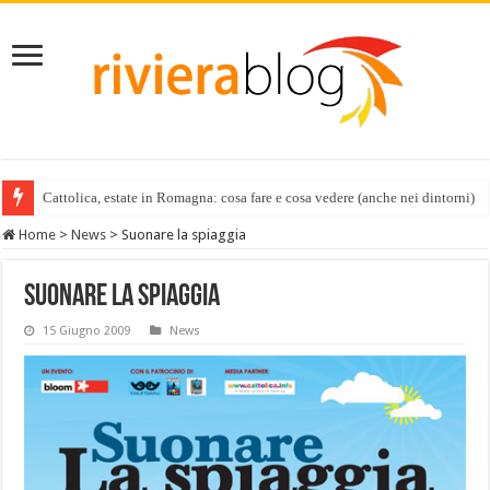
Cattolica, estate in Romagna: cosa fare e cosa vedere (anche nei dintorni)
Home
>
News
>
Suonare la spiaggia
Suonare la spiaggia
15 Giugno 2009
News