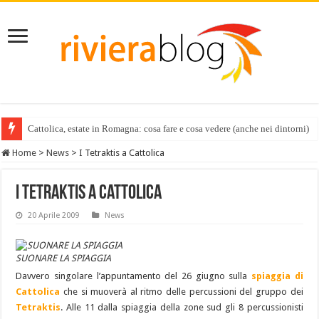
Cattolica, estate in Romagna: cosa fare e cosa vedere (anche nei dintorni)
Home
>
News
>
I Tetraktis a Cattolica
I Tetraktis a Cattolica
20 Aprile 2009
News
SUONARE LA SPIAGGIA
Davvero singolare l’appuntamento del 26 giugno sulla
spiaggia di
Cattolica
che si muoverà al ritmo delle percussioni del gruppo dei
Tetraktis
. Alle 11 dalla spiaggia della zone sud gli 8 percussionisti