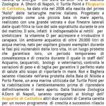
Zoologica A. Dhorn di Napoli, il Turtle Point e l’
Acquario
di Cattolica
, ha dato vita nel 2008 alla nascita del primo
“Asilo” delle tartarughe marine italiano. Progettato e
predisposto come una piccola baia in mare aperto,
realizzato con una grande vetrata e due finestre laterali
dalle quali filtra la luce del sole soprattutto durante le ore
del mattino. Il sole, infatti è indispensabile ai rettili per
sintetizzare la vitamina D per accrescere e irrobustire il
carapace. Un ambiente acquatico di oltre 20.000 litri di
acqua marina, nato per ospitare giovani esemplari durante
le fasi più vulnerabili della loro vita, in un luogo protetto
che garantisce loro, un periodo temporaneo di
convalescenza e di crescita durante il quale lo staff dell’
Acquario, (acquaristi, biologi e veterinario), controlla le
variazioni di peso e di taglia per garantire il perfetto stato
di salute allo scopo di riportarle in mare. Ron e Baghera
saranno rilasciate nell’area protetta della Baia di Nisida a
Porto Paone, un area marina utilizzata dal Turtle Point per
la riabilitazione e l’ambientamento prima di riprendere
definitivamente il mare aperto. Dalla Stazione Zoologica
A.Dorn di Napoli, saranno consegnati ai biologi dell’
Acquario di Cattolica
altri due cuccioli di Caretta caretta
per un nuovo programma di crescita e successivo rilascio