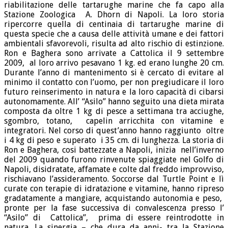
riabilitazione delle tartarughe marine che fa capo alla
Stazione Zoologica A. Dhorn di Napoli. La loro storia
ripercorre quella di centinaia di tartarughe marine di
questa specie che a causa delle attività umane e dei fattori
ambientali sfavorevoli, risulta ad alto rischio di estinzione.
Ron e Baghera sono arrivate a Cattolica il 9 settembre
2009, al loro arrivo pesavano 1 kg. ed erano lunghe 20 cm.
Durante l’anno di mantenimento si è cercato di evitare al
minimo il contatto con l’uomo, per non pregiudicare il loro
futuro reinserimento in natura e la loro capacità di cibarsi
autonomamente. All’ “Asilo” hanno seguito una dieta mirata
composta da oltre 1 kg di pesce a settimana tra acciughe,
sgombro, totano, capelin arricchita con vitamine e
integratori. Nel corso di quest’anno hanno raggiunto oltre
i 4 kg di peso e superato i 35 cm. di lunghezza. La storia di
Ron e Baghera, cosi battezzate a Napoli, inizia nell’inverno
del 2009 quando furono rinvenute spiaggiate nel Golfo di
Napoli, disidratate, affamate e colte dal freddo improvviso,
rischiavano l’assideramento. Soccorse dal Turtle Point e lì
curate con terapie di idratazione e vitamine, hanno ripreso
gradatamente a mangiare, acquistando autonomia e peso,
pronte per la fase successiva di convalescenza presso l’
“Asilo” di Cattolica”, prima di essere reintrodotte in
natura. La sinergia – che dura da anni- tra la Stazione