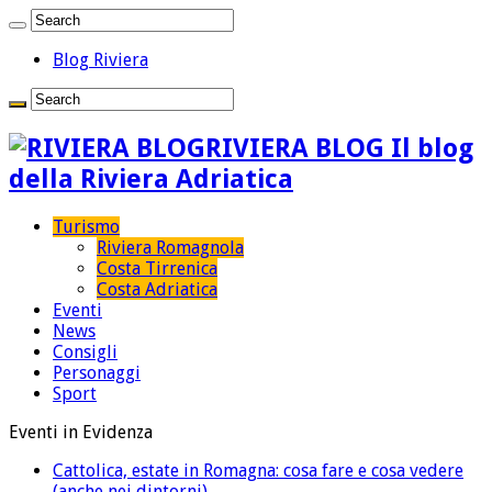
Blog Riviera
RIVIERA BLOG Il blog
della Riviera Adriatica
Turismo
Riviera Romagnola
Costa Tirrenica
Costa Adriatica
Eventi
News
Consigli
Personaggi
Sport
Eventi in Evidenza
Cattolica, estate in Romagna: cosa fare e cosa vedere
(anche nei dintorni)