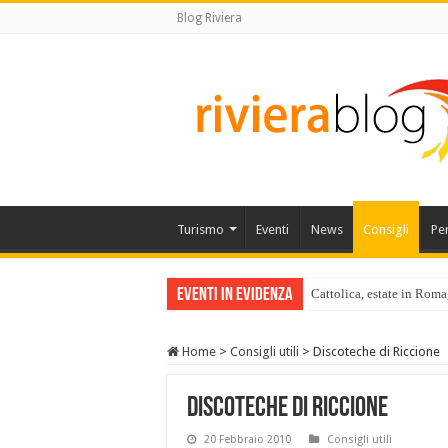
Blog Riviera
Turismo
Eventi
News
Consigli
Pe
Eventi in Evidenza
Cattolica, estate in Roma
Home
>
Consigli utili
>
Discoteche di Riccione
Discoteche di Riccione
20 Febbraio 2010
Consigli utili