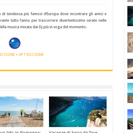
llo di tendenza più famosi d’Europa dove incontrare gli amici e
ante tutto l’anno per trascorrere divertentissime serate nelle
della musica mixata dai Dj più in voga del momento.
RICCIONE
–
APT RICCIONE
 un lido in Romagna:
Vacanze di lusso da fare