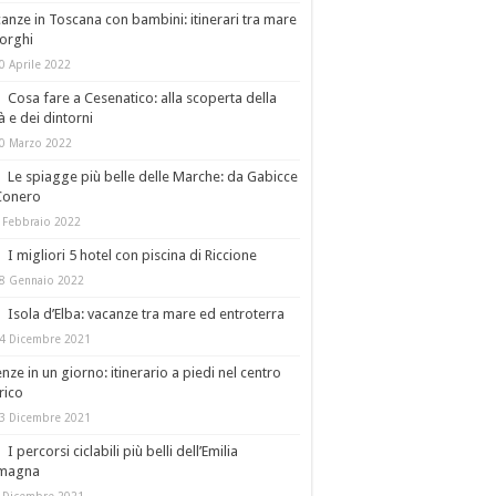
anze in Toscana con bambini: itinerari tra mare
orghi
0 Aprile 2022
Cosa fare a Cesenatico: alla scoperta della
tà e dei dintorni
0 Marzo 2022
Le spiagge più belle delle Marche: da Gabicce
Conero
 Febbraio 2022
I migliori 5 hotel con piscina di Riccione
8 Gennaio 2022
Isola d’Elba: vacanze tra mare ed entroterra
4 Dicembre 2021
enze in un giorno: itinerario a piedi nel centro
rico
3 Dicembre 2021
I percorsi ciclabili più belli dell’Emilia
magna
 Dicembre 2021