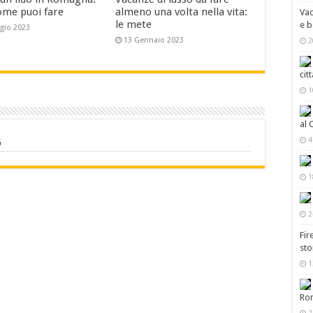
ome puoi fare
almeno una volta nella vita:
Vac
le mete
e b
gio 2023
13 Gennaio 2023
2
cit
1
al 
4
G
1
2
Fir
sto
1
Ro
2