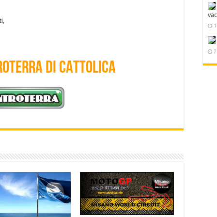
va
i,
1
2
TROTERRA DI CATTOLICA