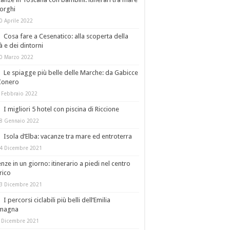
orghi
0 Aprile 2022
Cosa fare a Cesenatico: alla scoperta della
tà e dei dintorni
0 Marzo 2022
Le spiagge più belle delle Marche: da Gabicce
Conero
 Febbraio 2022
I migliori 5 hotel con piscina di Riccione
8 Gennaio 2022
Isola d’Elba: vacanze tra mare ed entroterra
4 Dicembre 2021
enze in un giorno: itinerario a piedi nel centro
rico
3 Dicembre 2021
I percorsi ciclabili più belli dell’Emilia
magna
 Dicembre 2021