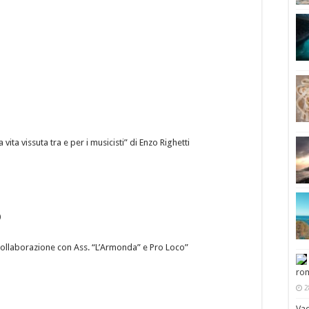
vita vissuta tra e per i musicisti” di Enzo Righetti
0
 collaborazione con Ass. “L’Armonda” e Pro Loco”
rom
2
Vac