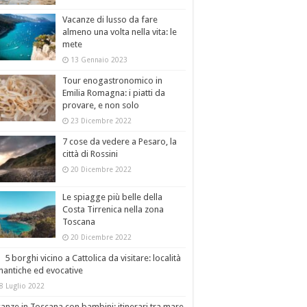
Vacanze di lusso da fare
almeno una volta nella vita: le
mete
13 Gennaio 2023
Tour enogastronomico in
Emilia Romagna: i piatti da
provare, e non solo
23 Dicembre 2022
7 cose da vedere a Pesaro, la
città di Rossini
20 Dicembre 2022
Le spiagge più belle della
Costa Tirrenica nella zona
Toscana
20 Dicembre 2022
5 borghi vicino a Cattolica da visitare: località
antiche ed evocative
8 Luglio 2022
anze in Toscana con bambini: itinerari tra mare