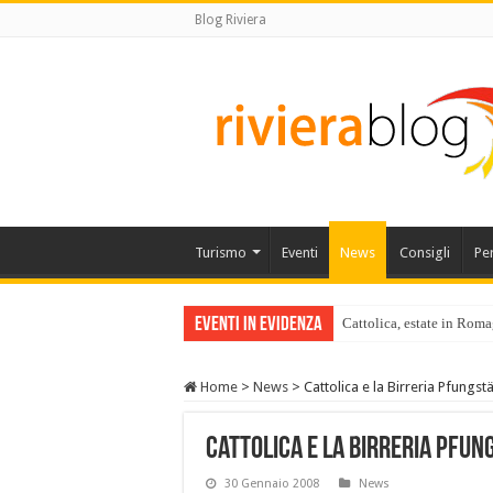
Blog Riviera
Turismo
Eventi
News
Consigli
Pe
Eventi in Evidenza
Cattolica, estate in Roma
Home
>
News
>
Cattolica e la Birreria Pfungst
Cattolica e la Birreria Pfu
30 Gennaio 2008
News