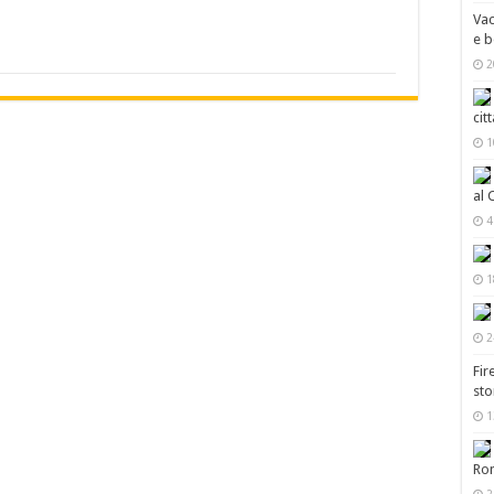
Vac
e b
2
cit
1
al 
4
1
2
Fir
sto
1
Ro
2