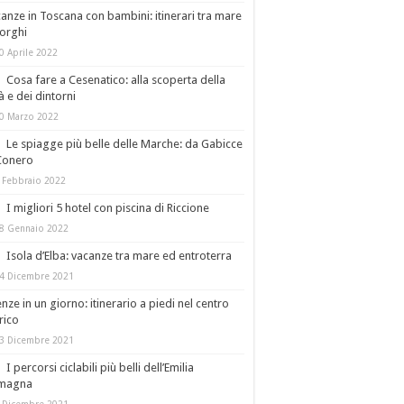
anze in Toscana con bambini: itinerari tra mare
orghi
0 Aprile 2022
Cosa fare a Cesenatico: alla scoperta della
tà e dei dintorni
0 Marzo 2022
Le spiagge più belle delle Marche: da Gabicce
Conero
 Febbraio 2022
I migliori 5 hotel con piscina di Riccione
8 Gennaio 2022
Isola d’Elba: vacanze tra mare ed entroterra
4 Dicembre 2021
enze in un giorno: itinerario a piedi nel centro
rico
3 Dicembre 2021
I percorsi ciclabili più belli dell’Emilia
magna
 Dicembre 2021