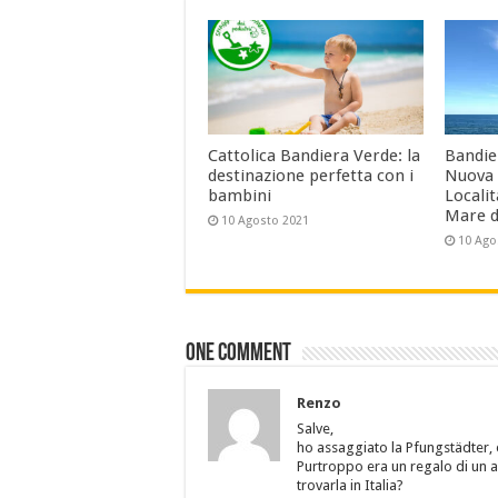
Cattolica Bandiera Verde: la
Bandier
destinazione perfetta con i
Nuova 
bambini
Localit
Mare d
10 Agosto 2021
10 Ago
One comment
Renzo
Salve,
ho assaggiato la Pfungstädter,
Purtroppo era un regalo di un a
trovarla in Italia?