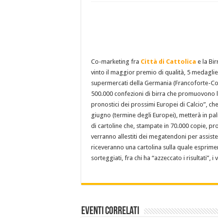
Co-marketing fra
Città di Cattolica
e la Bi
vinto il maggior premio di qualità, 5 medaglie
supermercati della Germania (Francoforte-Co
500.000 confezioni di birra che promuovono la
pronostici dei prossimi Europei di Calcio”, ch
giugno (termine degli Europei), metterà in pal
di cartoline che, stampate in 70.000 copie, pr
verranno allestiti dei megatendoni per assister
riceveranno una cartolina sulla quale esprime
sorteggiati, fra chi ha “azzeccato i risultati”, i
Eventi Correlati