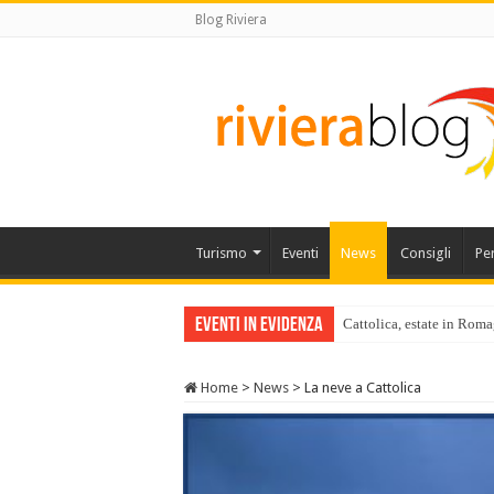
Blog Riviera
Turismo
Eventi
News
Consigli
Pe
Eventi in Evidenza
Cattolica, estate in Roma
Home
>
News
>
La neve a Cattolica