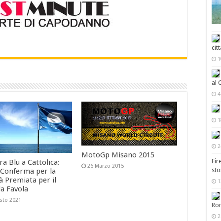
cit
1
al 
4
1
2
MotoGp Misano 2015
Fir
a Blu a Cattolica:
26 Marzo 2015
sto
Conferma per la
à Premiata per il
1
a Favola
sto 2021
Ro
2