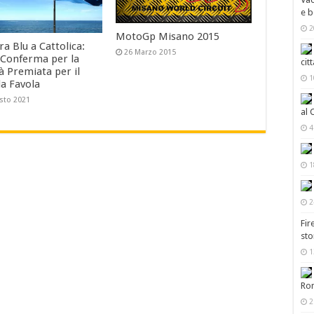
e b
2
MotoGp Misano 2015
a Blu a Cattolica:
26 Marzo 2015
Conferma per la
cit
à Premiata per il
1
a Favola
sto 2021
al 
4
1
2
Fir
sto
1
Ro
2