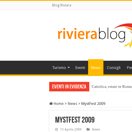
Blog Riviera
Turismo
Eventi
News
Consigli
Pe
Eventi in Evidenza
Cattolica, estate in Roma
Home
>
News
>
MystFest 2009
MystFest 2009
13 Aprile 2009
News