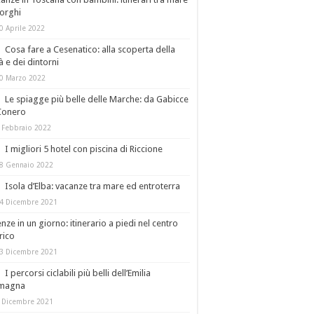
orghi
0 Aprile 2022
Cosa fare a Cesenatico: alla scoperta della
tà e dei dintorni
0 Marzo 2022
Le spiagge più belle delle Marche: da Gabicce
Conero
 Febbraio 2022
I migliori 5 hotel con piscina di Riccione
8 Gennaio 2022
Isola d’Elba: vacanze tra mare ed entroterra
4 Dicembre 2021
enze in un giorno: itinerario a piedi nel centro
rico
3 Dicembre 2021
I percorsi ciclabili più belli dell’Emilia
magna
 Dicembre 2021