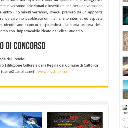
inuti verranno selezionati e inseriti on line per una votazione
ta entro i 15 minuti verranno, invece, premiati da un apposita
grafica saranno pubblicate on line nel sito internet ed esposte
 identificano i concorsi ispirandosi alla storia propria della
 uomo con l’impermeabile ideato da Felice Laudadio.
O DI CONCORSO
eria del Premio:
ro Istituzione Culturale della Regina del Comune di Cattolica
 teatro@cattolica.net –
www.mystfest.com
rom
2
Vac