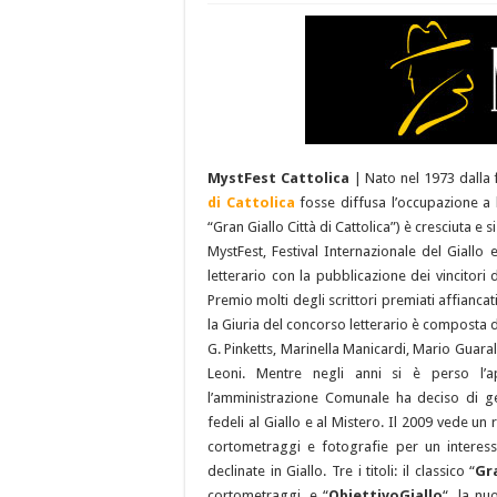
MystFest Cattolica
| Nato nel 1973 dalla 
di Cattolica
fosse diffusa l’occupazione a l
“Gran Giallo Città di Cattolica”) è cresciuta e s
MystFest, Festival Internazionale del Giallo 
letterario con la pubblicazione dei vincitori
Premio molti degli scrittori premiati affiancati
la Giuria del concorso letterario è composta d
G. Pinketts, Marinella Manicardi, Mario Guaral
Leoni. Mentre negli anni si è perso l’a
l’amministrazione Comunale ha deciso di g
fedeli al Giallo e al Mistero. Il 2009 vede un
cortometraggi e fotografie per un interes
declinate in Giallo. Tre i titoli: il classico “
Gr
cortometraggi, e “
ObiettivoGiallo
“, la nu