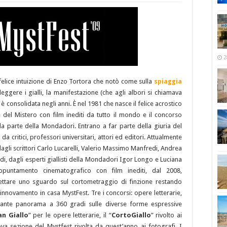
2
felice intuizione di Enzo Tortora che notò come sulla
spiaggia
eggere i gialli, la manifestazione (che agli albori si chiamava
i è consolidata negli anni. È nel 1981 che nasce il felice acrostico
e del Mistero con film inediti da tutto il mondo e il concorso
 da parte della Mondadori. Entrano a far parte della giuria del
 da critici, professori universitari, attori ed editori. Attualmente
agli scrittori Carlo Lucarelli, Valerio Massimo Manfredi, Andrea
di, dagli esperti giallisti della Mondadori Igor Longo e Luciana
ppuntamento cinematografico con film inediti, dal 2008,
ettare uno sguardo sul cortometraggio di finzione restando
 rinnovamento in casa MystFest. Tre i concorsi: opere letterarie,
sante panorama a 360 gradi sulle diverse forme espressive
an Giallo
” per le opere letterarie, il “
CortoGiallo
” rivolto ai
ova sezione del Mystfest rivolta da quest’anno ai fotografi. I