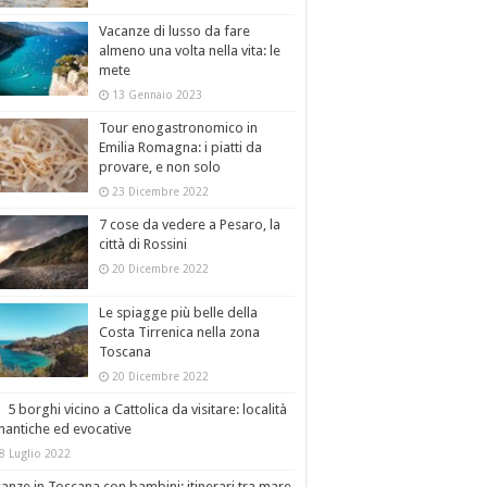
Vacanze di lusso da fare
almeno una volta nella vita: le
mete
13 Gennaio 2023
Tour enogastronomico in
Emilia Romagna: i piatti da
provare, e non solo
23 Dicembre 2022
7 cose da vedere a Pesaro, la
città di Rossini
20 Dicembre 2022
Le spiagge più belle della
Costa Tirrenica nella zona
Toscana
20 Dicembre 2022
5 borghi vicino a Cattolica da visitare: località
antiche ed evocative
8 Luglio 2022
anze in Toscana con bambini: itinerari tra mare