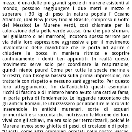
mezzo; è una delle più grandi specie di murene esistenti al
mondo, possono raggiungere i due metri e mezzo e
superare i 30 kg di peso. In natura popola l’ Oceano
Atlantico, (dal New Jersey fino al Brasile, compreso il Golfo
del Messico) Le Murene Verdi, così chiamate per la
colorazione della pelle verde acceso, (ma che può sfumare
nel giallastro o nel marrone), incutono spesso terrore per
via della loro espressione aggressiva e per il movimento
involontario delle mandibole che le porta ad aprire e
chiudere la bocca in maniera ritmica e scoprire
continuamente i denti ben appuntiti. In realtà questo
movimento serve solo per coordinare la respirazione,
quindi niente paura! Come per tutte le specie marine e
terrestri, non bisogna basarsi sulla prima impressione, ma
trattarle con rispetto e nessuno sarà aggredito. Per questo
loro atteggiamento, fin dall’antichità questi esemplari
ricchi di fascino e di mistero hanno avuto una cattiva fama,
in parte priva di fondamento. Le leggende raccontano che
gli antichi Romani, le utilizzassero per abbellire le loro ville
inserendole in antichi murenari, sorte di acquari
primordiali e si racconta che nutrissero le Murene dei loro
vivai con gli schiavi, ma era solo per terrorizzarli, poiché le
Murene invece sono ghiotte di pesci, di crostacei e di polpi.
“Questi, come altri esemplari ospitati nelle nostre vasche,