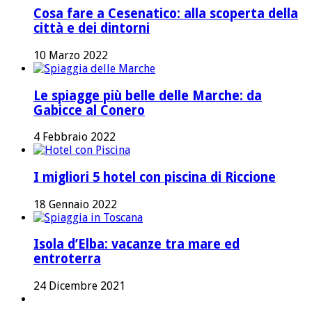
Cosa fare a Cesenatico: alla scoperta della
città e dei dintorni
10 Marzo 2022
Le spiagge più belle delle Marche: da
Gabicce al Conero
4 Febbraio 2022
I migliori 5 hotel con piscina di Riccione
18 Gennaio 2022
Isola d’Elba: vacanze tra mare ed
entroterra
24 Dicembre 2021