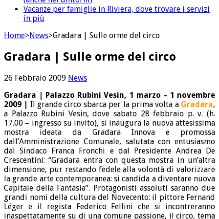
Vacanze per famiglie in Riviera, dove trovare i servizi
in più
Home
>
News
>
Gradara | Sulle orme del circo
Gradara | Sulle orme del circo
26 Febbraio 2009
News
Gradara | Palazzo Rubini Vesin, 1 marzo – 1 novembre
2009 |
Il grande circo sbarca per la prima volta a
Gradara
,
a Palazzo Rubini Vesin, dove sabato 28 febbraio p. v. (h.
17.00 – ingresso su invito), si inaugura la nuova attesissima
mostra ideata da Gradara Innova e promossa
dall’Amministrazione Comunale, salutata con entusiasmo
dal Sindaco Franca Fronchi e dal Presidente Andrea De
Crescentini: “Gradara entra con questa mostra in un’altra
dimensione, pur restando fedele alla volontà di valorizzare
la grande arte contemporanea: si candida a diventare nuova
Capitale della Fantasia”. Protagonisti assoluti saranno due
grandi nomi della cultura del Novecento: il pittore Fernand
Léger e il regista Federico Fellini che si incontreranno
inaspettatamente su di una comune passione, il circo, tema