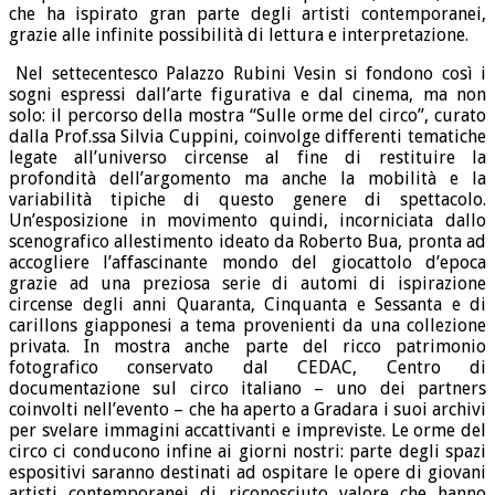
che ha ispirato gran parte degli artisti contemporanei,
grazie alle infinite possibilità di lettura e interpretazione.
Nel settecentesco Palazzo Rubini Vesin si fondono così i
sogni espressi dall’arte figurativa e dal cinema, ma non
solo: il percorso della mostra “Sulle orme del circo”, curato
dalla Prof.ssa Silvia Cuppini, coinvolge differenti tematiche
legate all’universo circense al fine di restituire la
profondità dell’argomento ma anche la mobilità e la
variabilità tipiche di questo genere di spettacolo.
Un’esposizione in movimento quindi, incorniciata dallo
scenografico allestimento ideato da Roberto Bua, pronta ad
accogliere l’affascinante mondo del giocattolo d’epoca
grazie ad una preziosa serie di automi di ispirazione
circense degli anni Quaranta, Cinquanta e Sessanta e di
carillons giapponesi a tema provenienti da una collezione
privata. In mostra anche parte del ricco patrimonio
fotografico conservato dal CEDAC, Centro di
documentazione sul circo italiano – uno dei partners
coinvolti nell’evento – che ha aperto a Gradara i suoi archivi
per svelare immagini accattivanti e impreviste. Le orme del
circo ci conducono infine ai giorni nostri: parte degli spazi
espositivi saranno destinati ad ospitare le opere di giovani
artisti contemporanei di riconosciuto valore che hanno