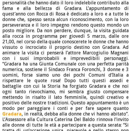
personalità che hanno dato il loro indelebile contributo alla
fama e alla bellezza di Gradara. L’appuntamento di
quest’anno con Rocca di Rosa è dedicato a loro e a tutte le
donne che, spesso senza alcun riconoscimento, con la loro
perseveranza e il loro impegno rendono questo mondo un
posto migliore. Da non perdere, dunque, la visita guidata
alla rocca in programma per giovedì 5 marzo, dalle ore
21,00, nel corso della quale conoscerete le donne che hanno
vissuto o incrociato il proprio destino con Gradara. Ad
animare la visita ci penserà l’attore Marcogiulio Magnani
con i suoi improbabili e imprevedibili personaggi.
“Gradara ha una Giunta Comunale con una perfetta parità
numerica, sostiene il Sindaco Franca Foronchi, 3 donne e 3
uomini, forse siamo uno dei pochi Comuni d’Italia a
rispettare le quote rosa! Dopo tutti questi assedi e
battaglie con cui la Storia ha forgiato Gradara e che noi
ogni tanto rievochiamo, mi sembra giusto compensare
mettendo in risalto il lato femminile, quindi creativo e
positivo delle nostre tradizioni. Questo appuntamento è un
modo per pareggiare i conti e per fare sapere quanto
Gradara
, in realtà, debba alla donne che vi hanno abitato”.
L’Assessore alla Cultura Caterina Del Baldo rinnova l’invito
alle donne di tutte le età a partecipare a questa serata: “Si
tratta di un’occasione unica, piacevole e nello stesso non