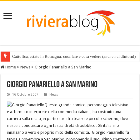
Cattolica, estate in Romagna: cosa fare e cosa vedere (anche nei dintorni)
Home
>
News
>
Giorgio Panariello a San Marino
Giorgio Panariello a San Marino
16 Ottobre 2007
News
Questo grande comico, personaggio televisivo
e affermato interprete della commedia italiana, ha costruito una
carriera sulla risata, in particolare fra teatro e piccolo schermo, dove
riesce a conquistare ogni fascia di età di pubblico. Gli italiani lo
innalzano a vero e proprio mito della comicità. Giorgio Panariello fa
tappa a novembre a San Marino, proponendo il suo ultimo spettacolo