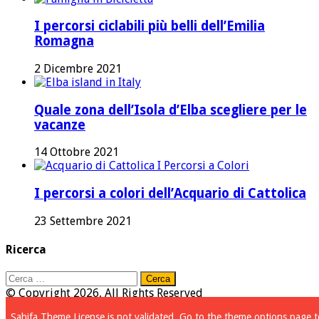
I percorsi ciclabili più belli dell’Emilia
Romagna
2 Dicembre 2021
Quale zona dell’Isola d’Elba scegliere per le
vacanze
14 Ottobre 2021
I percorsi a colori dell’Acquario di Cattolica
23 Settembre 2021
Ricerca
Ricerca
per:
© Copyright 2026, All Rights Reserved
Sahifa Theme
License is not validated, Go to the theme options page t