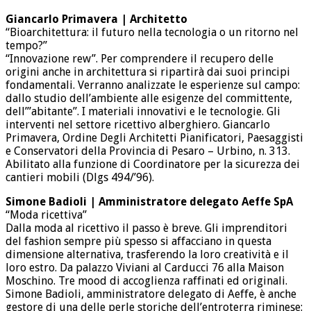
Giancarlo Primavera | Architetto
“Bioarchitettura: il futuro nella tecnologia o un ritorno nel
tempo?”
“Innovazione rew”. Per comprendere il recupero delle
origini anche in architettura si ripartirà dai suoi principi
fondamentali. Verranno analizzate le esperienze sul campo:
dallo studio dell’ambiente alle esigenze del committente,
dell’”abitante”. I materiali innovativi e le tecnologie. Gli
interventi nel settore ricettivo alberghiero. Giancarlo
Primavera, Ordine Degli Architetti Pianificatori, Paesaggisti
e Conservatori della Provincia di Pesaro – Urbino, n. 313.
Abilitato alla funzione di Coordinatore per la sicurezza dei
cantieri mobili (Dlgs 494/’96).
Simone Badioli | Amministratore delegato Aeffe SpA
“Moda ricettiva”
Dalla moda al ricettivo il passo è breve. Gli imprenditori
del fashion sempre più spesso si affacciano in questa
dimensione alternativa, trasferendo la loro creatività e il
loro estro. Da palazzo Viviani al Carducci 76 alla Maison
Moschino. Tre mood di accoglienza raffinati ed originali.
Simone Badioli, amministratore delegato di Aeffe, è anche
gestore di una delle perle storiche dell’entroterra riminese: